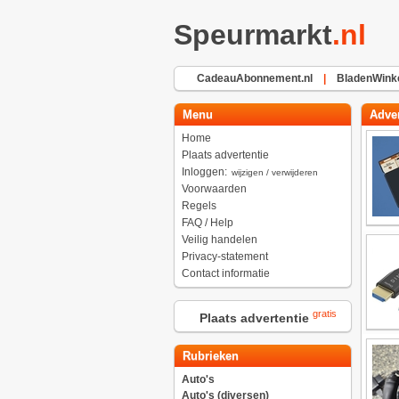
Speurmarkt
.nl
CadeauAbonnement.nl
|
BladenWinke
Menu
Adver
Home
Plaats advertentie
Inloggen:
wijzigen / verwijderen
Voorwaarden
Regels
FAQ / Help
Veilig handelen
Privacy-statement
Contact informatie
gratis
Plaats advertentie
Rubrieken
Auto's
Auto's (diversen)