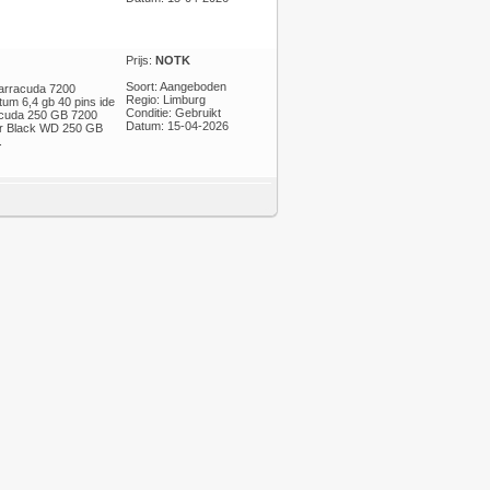
Prijs:
NOTK
Soort: Aangeboden
Barracuda 7200
Regio: Limburg
m 6,4 gb 40 pins ide
Conditie: Gebruikt
acuda 250 GB 7200
Datum: 15-04-2026
r Black WD 250 GB
.