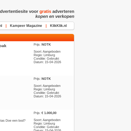
dvertentiesite voor
gratis
adverteren
kopen en verkopen
nl
|
Kampeer Magazine
|
KlikKlik.nl
Prijs:
NOTK
 bak
Soort: Aangeboden
Regio: Limburg
Conditie: Gebruikt
Datum: 15-04-2026
Prijs:
NOTK
Soort: Aangeboden
Regio: Limburg
Conditie: Gebruikt
Datum: 15-04-2026
Prijs:
€ 1.000,00
Soort: Aangeboden
f tas Doe een bod?
Regio: Limburg
Conditie: Gebruikt
Datum: 15-04-2026