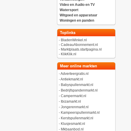
Video en Audio en TV
Watersport
Witgoed en apparatuur
Woningen en panden
Toplinks
-
BladenWinkel.nl
-
CadeauAbonnement.nl
-
Marktplaats.startpagina.nl
-
KlikKlik.nl
Meer online markten
-
Adverteergratis.nl
-
Antiekmarkt.nl
-
Babyspullenmarkt.nl
-
Bedrijfspandenmarkt.nl
-
Campermarkt.nl
-
Ibizamarkt.nl
-
Jongerenmarkt.nl
-
Kampeerspullenmarkt.nl
-
Kerstspullenmarkt.nl
-
Klusjesmarkt.nl
-
Mkbaanbod.nl