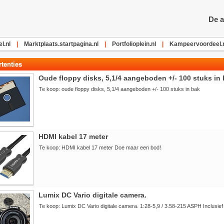
De a
l.nl
|
Marktplaats.startpagina.nl
|
Portfolioplein.nl
|
Kampeervoordeel.
tenties
Oude floppy disks, 5,1/4 aangeboden +/- 100 stuks in
Te koop: oude floppy disks, 5,1/4 aangeboden +/- 100 stuks in bak
HDMI kabel 17 meter
Te koop: HDMI kabel 17 meter Doe maar een bod!
Lumix DC Vario digitale camera.
Te koop: Lumix DC Vario digitale camera. 1:28-5,9 / 3.58-215 ASPH Inclusie