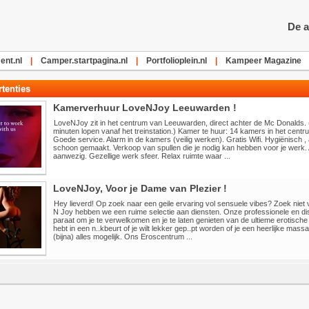
De a
nt.nl
|
Camper.startpagina.nl
|
Portfolioplein.nl
|
Kampeer Magazine
tenties
Kamerverhuur LoveNJoy Leeuwarden !
LoveNJoy zit in het centrum van Leeuwarden, direct achter de Mc Donalds. 
minuten lopen vanaf het treinstation.) Kamer te huur: 14 kamers in het ce
Goede service. Alarm in de kamers (veilig werken). Gratis Wifi. Hygiënisch , 
schoon gemaakt. Verkoop van spullen die je nodig kan hebben voor je werk. 
aanwezig. Gezellige werk sfeer. Relax ruimte waar ...
LoveNJoy, Voor je Dame van Plezier !
Hey lieverd! Op zoek naar een geile ervaring vol sensuele vibes? Zoek niet v
N Joy hebben we een ruime selectie aan diensten. Onze professionele en d
paraat om je te verwelkomen en je te laten genieten van de ultieme erotische 
hebt in een n..kbeurt of je wilt lekker gep..pt worden of je een heerlijke massag
(bijna) alles mogelijk. Ons Eroscentrum ...