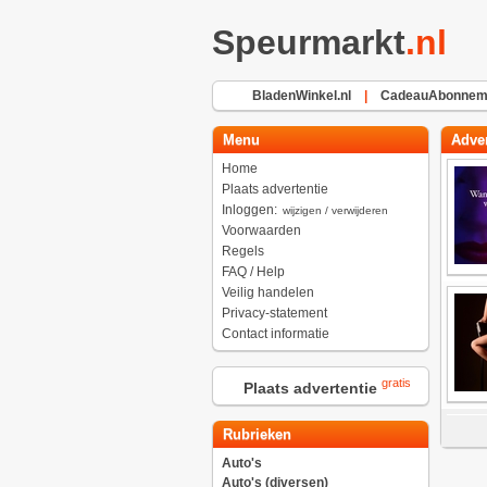
Speurmarkt
.nl
BladenWinkel.nl
|
CadeauAbonneme
Menu
Adver
Home
Plaats advertentie
Inloggen:
wijzigen / verwijderen
Voorwaarden
Regels
FAQ / Help
Veilig handelen
Privacy-statement
Contact informatie
gratis
Plaats advertentie
Rubrieken
Auto's
Auto's (diversen)