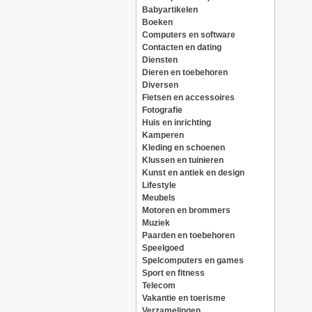
Babyartikelen
Boeken
Computers en software
Contacten en dating
Diensten
Dieren en toebehoren
Diversen
Fietsen en accessoires
Fotografie
Huis en inrichting
Kamperen
Kleding en schoenen
Klussen en tuinieren
Kunst en antiek en design
Lifestyle
Meubels
Motoren en brommers
Muziek
Paarden en toebehoren
Speelgoed
Spelcomputers en games
Sport en fitness
Telecom
Vakantie en toerisme
Verzamelingen