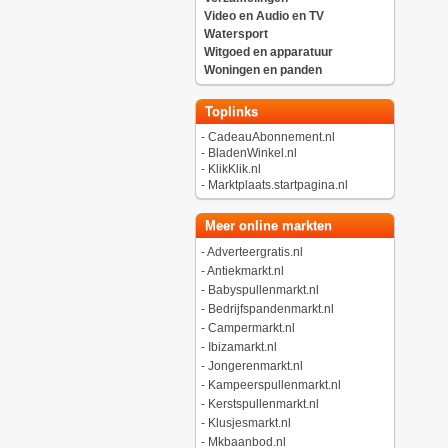
Video en Audio en TV
Watersport
Witgoed en apparatuur
Woningen en panden
Toplinks
-
CadeauAbonnement.nl
-
BladenWinkel.nl
-
KlikKlik.nl
-
Marktplaats.startpagina.nl
Meer online markten
-
Adverteergratis.nl
-
Antiekmarkt.nl
-
Babyspullenmarkt.nl
-
Bedrijfspandenmarkt.nl
-
Campermarkt.nl
-
Ibizamarkt.nl
-
Jongerenmarkt.nl
-
Kampeerspullenmarkt.nl
-
Kerstspullenmarkt.nl
-
Klusjesmarkt.nl
-
Mkbaanbod.nl