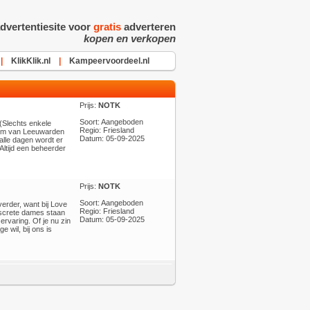
dvertentiesite voor
gratis
adverteren
kopen en verkopen
|
KlikKlik.nl
|
Kampeervoordeel.nl
Prijs:
NOTK
Soort: Aangeboden
(Slechts enkele
Regio: Friesland
ntrum van Leeuwarden
Datum: 05-09-2025
alle dagen wordt er
Altijd een beheerder
Prijs:
NOTK
Soort: Aangeboden
erder, want bij Love
Regio: Friesland
iscrete dames staan
Datum: 05-09-2025
ervaring. Of je nu zin
e wil, bij ons is