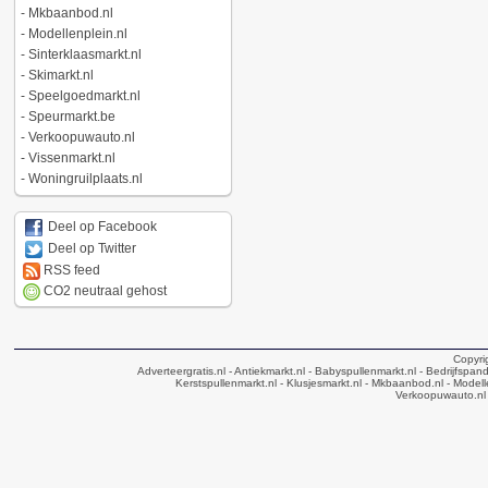
-
Mkbaanbod.nl
-
Modellenplein.nl
-
Sinterklaasmarkt.nl
-
Skimarkt.nl
-
Speelgoedmarkt.nl
-
Speurmarkt.be
-
Verkoopuwauto.nl
-
Vissenmarkt.nl
-
Woningruilplaats.nl
Deel op Facebook
Deel op Twitter
RSS feed
CO2 neutraal gehost
Copyri
Adverteergratis.nl
- Antiekmarkt.nl
- Babyspullenmarkt.nl
- Bedrijfspan
Kerstspullenmarkt.nl
- Klusjesmarkt.nl
- Mkbaanbod.nl
- Modell
Verkoopuwauto.nl