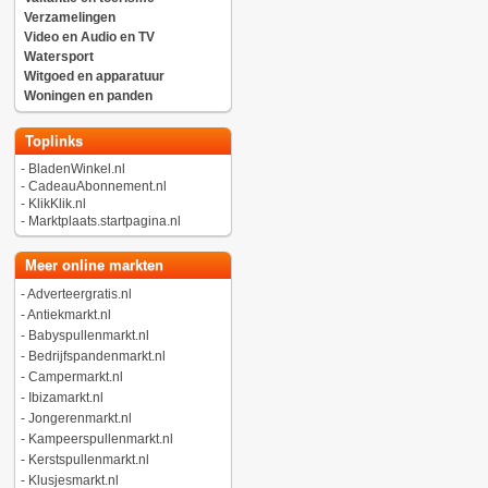
Verzamelingen
Video en Audio en TV
Watersport
Witgoed en apparatuur
Woningen en panden
Toplinks
-
BladenWinkel.nl
-
CadeauAbonnement.nl
-
KlikKlik.nl
-
Marktplaats.startpagina.nl
Meer online markten
-
Adverteergratis.nl
-
Antiekmarkt.nl
-
Babyspullenmarkt.nl
-
Bedrijfspandenmarkt.nl
-
Campermarkt.nl
-
Ibizamarkt.nl
-
Jongerenmarkt.nl
-
Kampeerspullenmarkt.nl
-
Kerstspullenmarkt.nl
-
Klusjesmarkt.nl