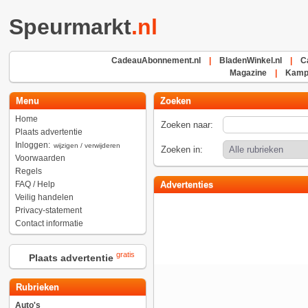
Speurmarkt
.nl
CadeauAbonnement.nl
|
BladenWinkel.nl
|
C
Magazine
|
Kampe
Menu
Zoeken
Home
Zoeken naar:
Plaats advertentie
Inloggen:
wijzigen / verwijderen
Zoeken in:
Voorwaarden
Regels
FAQ / Help
Advertenties
Veilig handelen
Privacy-statement
Contact informatie
gratis
Plaats advertentie
Rubrieken
Auto's