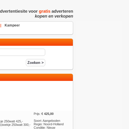
dvertentiesite voor
gratis
adverteren
kopen en verkopen
|
Kampeer
Prijs:
€ 425,00
Soort: Aangeboden
kje 250watt 425,-
Regio: Noord-Holland
,boekje 250watt 300,-
Conditie: Nieuw