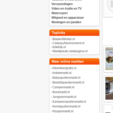
Verzamelingen
Video en Audio en TV
Watersport
Witgoed en apparatuur
Woningen en panden
Toplinks
-
BladenWinkel.nl
-
CadeauAbonnement.nl
-
KlikKlik.nl
-
Marktplaats.startpagina.nl
Meer online markten
-
Adverteergratis.nl
-
Antiekmarkt.nl
-
Babyspullenmarkt.nl
-
Bedrijfspandenmarkt.nl
-
Campermarkt.nl
-
Ibizamarkt.nl
-
Jongerenmarkt.nl
-
Kampeerspullenmarkt.nl
-
Kerstspullenmarkt.nl
-
Klusjesmarkt.nl