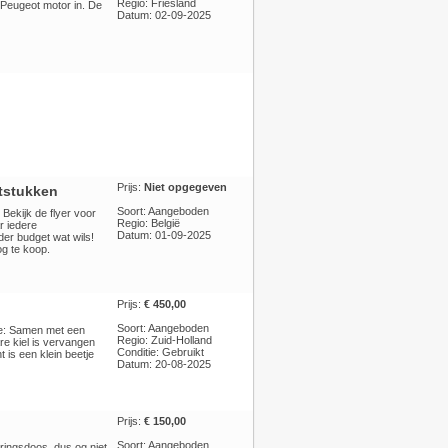
Regio: Friesland
 Peugeot motor in. De
Datum: 02-09-2025
Prijs:
Niet opgegeven
ststukken
Soort: Aangeboden
Bekijk de flyer voor
Regio: België
r iedere
Datum: 01-09-2025
der budget wat wils!
g te koop.
Prijs:
€ 450,00
Soort: Aangeboden
ie: Samen met een
Regio: Zuid-Holland
re kiel is vervangen
Conditie: Gebruikt
 is een klein beetje
Datum: 20-08-2025
Prijs:
€ 150,00
Soort: Aangeboden
ringsdoos, dus og niet