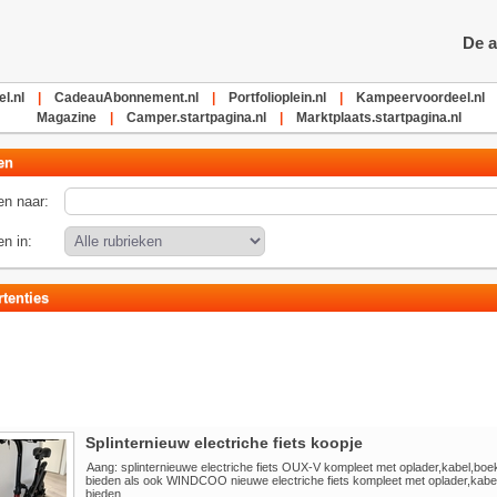
De a
l.nl
|
CadeauAbonnement.nl
|
Portfolioplein.nl
|
Kampeervoordeel.nl
Magazine
|
Camper.startpagina.nl
|
Marktplaats.startpagina.nl
en
n naar:
n in:
tenties
Splinternieuw electriche fiets koopje
Aang: splinternieuwe electriche fiets OUX-V kompleet met oplader,kabel,boe
bieden als ook WINDCOO nieuwe electriche fiets kompleet met oplader,kabel
bieden