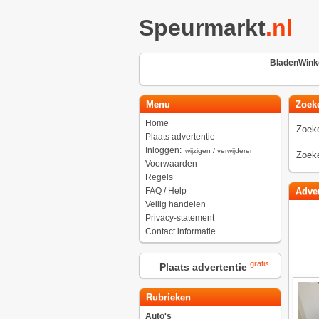
Speurmarkt
.nl
BladenWinke
Menu
Zoek
Home
Zoeke
Plaats advertentie
Inloggen:
wijzigen / verwijderen
Zoeke
Voorwaarden
Regels
FAQ / Help
Adver
Veilig handelen
Privacy-statement
Contact informatie
gratis
Plaats advertentie
Rubrieken
Auto's