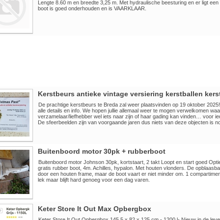
Lengte 8.60 m en breedte 3,25 m. Met hydraulische beesturing en er ligt een
boot is goed onderhouden en is VAARKLAAR.
Kerstbeurs antieke vintage versiering kerstballen ker
De prachtige kerstbeurs te Breda zal weer plaatsvinden op 19 oktober 2025! 
alle details en info. We hopen jullie allemaal weer te mogen verwelkomen waa
verzamelaar/liefhebber wel iets naar zijn of haar gading kan vinden… voor ie
De sfeerbeelden zijn van voorgaande jaren dus niets van deze objecten is no
Buitenboord motor 30pk + rubberboot
Buitenboord motor Johnson 30pk, kortstaart, 2 takt Loopt en start goed Opt
gratis rubber boot, 4m. Achilles, hypalon. Met houten vlonders. De opblaasba
door een houten frame, maar de boot vaart er niet minder om. 1 compartiment
lek maar blijft hard genoeg voor een dag varen.
Keter Store It Out Max Opbergbox
Keter Store It Out Opbergbox 145.5 x 82 x 125 cm - 1200 l- Nieuw in de leve