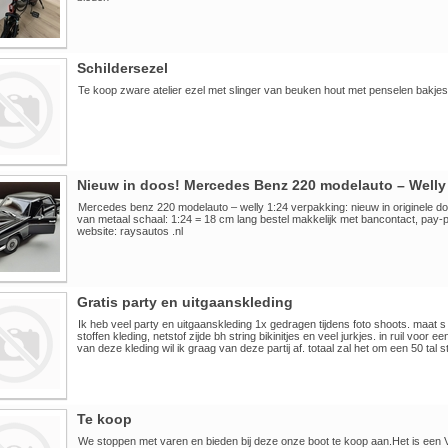
Schildersezel
Te koop zware atelier ezel met slinger van beuken hout met penselen bakjes
Nieuw in doos! Mercedes Benz 220 modelauto – Welly
Mercedes benz 220 modelauto – welly 1:24 verpakking: nieuw in originele d
van metaal schaal: 1:24 = 18 cm lang bestel makkelijk met bancontact, pay-p
website: raysautos .nl
Gratis party en uitgaanskleding
Ik heb veel party en uitgaanskleding 1x gedragen tijdens foto shoots. maat s -
stoffen kleding, netstof zijde bh string bikinitjes en veel jurkjes. in ruil voor e
van deze kleding wil ik graag van deze partij af. totaal zal het om een 50 tal 
Te koop
We stoppen met varen en bieden bij deze onze boot te koop aan.Het is ee