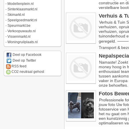
constructie en di
-
Modellenplein.nl
verstelbare boots
-
Sinterklaasmarkt.nl
-
Skimarkt.nl
Verhuis & T
-
Speelgoedmarkt.nl
Verhuis & Tuin S
-
Speurmarkt.be
verhuizen, oprui
-
Verkoopuwauto.nl
verhuizen, oprui
tuinonderhoud en
-
Vissenmarkt.nl
geregeld. ⸻ 💼 
-
Woningruilplaats.nl
Transport & bez
Deel op Facebook
Nepalspecial
Deel op Twitter
Namaste! Zoekt 
RSS feed
money hoog in h
enthousiast team
CO2 neutraal gehost
tussen aankomst 
vaker in Europa
onze behoeftes. 
Fotos Bewe
Professionele 
jouw foto Uw fot
fotoservice van H
het nu gaat om h
een kunstzinnig 
optimaliseren va