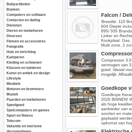
Babyartikelen
Boeken
Falcon / Del
Computers en software
Contacten en dating
Breedte: 110 Br
Diensten
604 Diepte incl
Dieren en toebehoren
895/ 935 Brandsto
Linker en Rechter
Diversen
Kookplaat: Gas,
Fietsen en accessoires
Multi zone, 2 zon
Fotografie
Huis en inrichting
Compressor 
Kamperen
Compressor 3.0 
Kleding en schoenen
vermogen van 3.
Klussen en tuinieren
goed. Ideaal voo
Kunst en antiek en design
mogelijk. Afhaall
Lifestyle
Meubels
Goedkope vl
Motoren en brommers
Muziek
Goedkope Keram
2026 BINNEN! W
Paarden en toebehoren
als hoge kwalitei
Speelgoed
aanbieder van ee
Spelcomputers en games
soorten en mate
Sport en fitness
geplaatst werden
Telecom
opkomst van hog
Vakantie en toerisme
Elektrische 
Verzamelingen