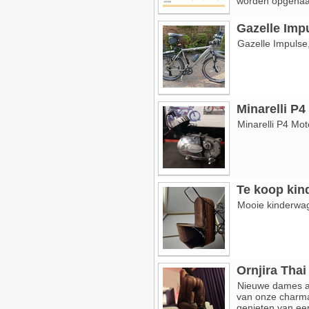
worden opgehaa
Gazelle Imp
Gazelle Impulse
Minarelli P4
Minarelli P4 Mot
Te koop ki
Mooie kinderwag
Ornjira Tha
Nieuwe dames a
van onze charma
genieten van ee