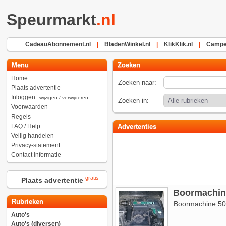
Speurmarkt
.nl
CadeauAbonnement.nl
|
BladenWinkel.nl
|
KlikKlik.nl
|
Camper
Menu
Zoeken
Home
Zoeken naar:
Plaats advertentie
Inloggen:
wijzigen / verwijderen
Zoeken in:
Voorwaarden
Regels
FAQ / Help
Advertenties
Veilig handelen
Privacy-statement
Contact informatie
gratis
Plaats advertentie
Boormachine
Rubrieken
Boormachine 500
Auto's
Auto's (diversen)