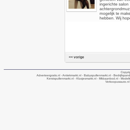
ingerichte salon
achtergrondmuzi
mogelijk te maken
hebben. Wij hope
<< vorige
Copyri
Adverteergratis.nl
- Antiekmarkt.nl
- Babyspullenmarkt.nl
- Bedrijfspan
Kerstspullenmarkt.nl
- Klusjesmarkt.nl
- Mkbaanbod.nl
- Modell
Verkoopuwauto.nl