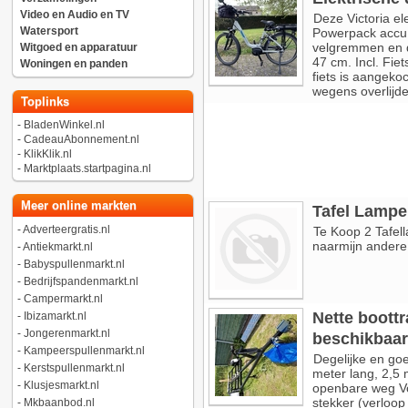
Video en Audio en TV
Deze Victoria el
Watersport
Powerpack accu,
velgremmen en d
Witgoed en apparatuur
47 cm. Incl. Fiet
Woningen en panden
fiets is aangekoc
wegens overlijde
Toplinks
-
BladenWinkel.nl
-
CadeauAbonnement.nl
-
KlikKlik.nl
-
Marktplaats.startpagina.nl
Meer online markten
Tafel Lampe
-
Adverteergratis.nl
Te Koop 2 Tafel
naarmijn andere 
-
Antiekmarkt.nl
-
Babyspullenmarkt.nl
-
Bedrijfspandenmarkt.nl
-
Campermarkt.nl
Nette boottra
-
Ibizamarkt.nl
-
Jongerenmarkt.nl
beschikbaar
-
Kampeerspullenmarkt.nl
Degelijke en goe
-
Kerstspullenmarkt.nl
meter lang, 2,5 
-
Klusjesmarkt.nl
openbare weg Vo
stekker (verloop
-
Mkbaanbod.nl