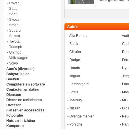
-
Rover
-
Saab
-
Seat
-
Skoda
-
Smart
Auto's
-
Subaru
-
Alfa Romeo
-
Audi
-
Suzuki
-
Toyota
-
Buick
-
Cadi
-
Triumph
-
Citroën
-
Dae
-
Unimog
-
Volkswagen
-
Dodge
-
Ferr
-
Volvo
-
Honda
-
Hyu
Auto's (diversen)
Babyartikelen
-
Jaguar
-
Jee
Boeken
-
Lamborghini
-
Lan
Computers en software
Contacten en dating
-
Lotus
-
Mase
Diensten
Dieren en toebehoren
-
Mercury
-
MG
Diversen
-
Nissan
-
Old
Fietsen en accessoires
Fotografie
-
Overige merken
-
Peu
Huis en inrichting
-
Porsche
-
Ran
Kamperen