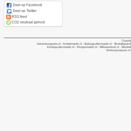
Deel op Facebook
Deel op Twitter
RSS feed
CO2 neutraal gehost
Copyri
Adverteergratis.nl
- Antiekmarkt.nl
- Babyspullenmarkt.nl
- Bedrijfspan
Kerstspullenmarkt.nl
- Klusjesmarkt.nl
- Mkbaanbod.nl
- Modell
Verkoopuwauto.nl