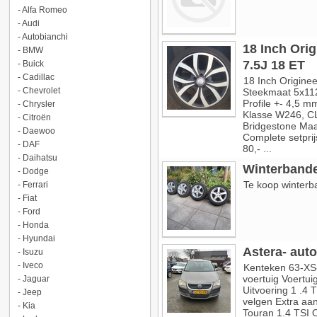
-
Alfa Romeo
-
Audi
-
Autobianchi
18 Inch Ori
-
BMW
7.5J 18 ET
-
Buick
-
Cadillac
18 Inch Origine
-
Chevrolet
Steekmaat 5x112
Profile +- 4,5 m
-
Chrysler
Klasse W246, CL
-
Citroën
Bridgestone Maat
-
Daewoo
Complete setprij
-
DAF
80,- ...
-
Daihatsu
Winterbande
-
Dodge
Te koop winterb
-
Ferrari
-
Fiat
-
Ford
-
Honda
-
Hyundai
Astera- auto
-
Isuzu
-
Iveco
Kenteken 63-X
voertuig Voertu
-
Jaguar
Uitvoering 1 .4 
-
Jeep
velgen Extra aa
-
Kia
Touran 1.4 TSI 