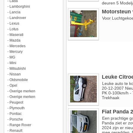
-
Lada
deuren 5 Modelj
-
Lamborghini
Motorsteun v
-
Lancia
-
Landrover
Voor Luchtgeko
-
Lexus
-
Lotus
-
Maserati
-
Mazda
-
Mercedes
-
Mercury
-
MG
-
Mini
-
Mitsubishi
-
Nissan
Leuke Citro
-
Oldsmobile
Leuke auto te 
-
Opel
20-12-2007 Nieu
-
Overige merken
PK 0-100km/h - 
-
Overige merken
Trekhaak
-
Peugeot
-
Plymouth
Fiat Panda 
-
Pontiac
Een prachtige g
-
Porsche
Panda ziet er zo
-
Range Rover
2024 zijn er ni
-
Renault
mee geredden. D