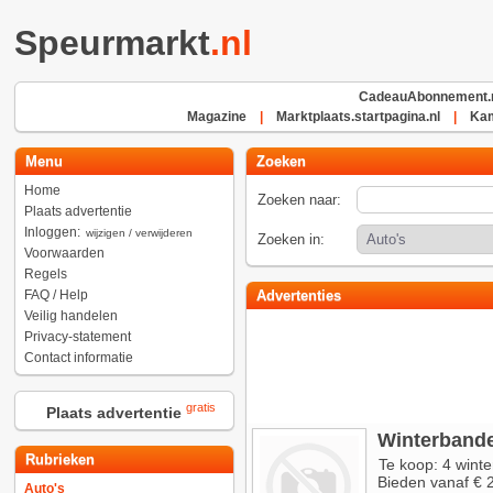
Speurmarkt
.nl
CadeauAbonnement.
Magazine
|
Marktplaats.startpagina.nl
|
Kam
Menu
Zoeken
Home
Zoeken naar:
Plaats advertentie
Inloggen:
wijzigen / verwijderen
Zoeken in:
Voorwaarden
Regels
FAQ / Help
Advertenties
Veilig handelen
Privacy-statement
Contact informatie
gratis
Plaats advertentie
Winterband
Rubrieken
Te koop: 4 wint
Bieden vanaf € 
Auto's