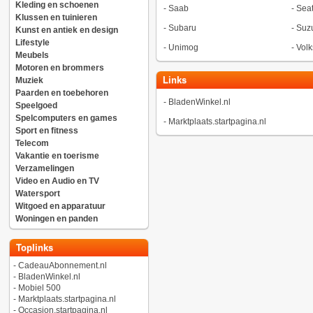
Kleding en schoenen
-
Saab
-
Sea
Klussen en tuinieren
-
Subaru
-
Suz
Kunst en antiek en design
Lifestyle
-
Unimog
-
Vol
Meubels
Motoren en brommers
Links
Muziek
Paarden en toebehoren
-
BladenWinkel.nl
Speelgoed
Spelcomputers en games
-
Marktplaats.startpagina.nl
Sport en fitness
Telecom
Vakantie en toerisme
Verzamelingen
Video en Audio en TV
Watersport
Witgoed en apparatuur
Woningen en panden
Toplinks
-
CadeauAbonnement.nl
-
BladenWinkel.nl
-
Mobiel 500
-
Marktplaats.startpagina.nl
-
Occasion.startpagina.nl