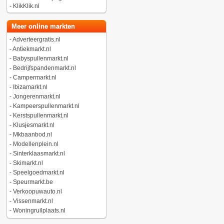
-
KlikKlik.nl
Meer online markten
-
Adverteergratis.nl
-
Antiekmarkt.nl
-
Babyspullenmarkt.nl
-
Bedrijfspandenmarkt.nl
-
Campermarkt.nl
-
Ibizamarkt.nl
-
Jongerenmarkt.nl
-
Kampeerspullenmarkt.nl
-
Kerstspullenmarkt.nl
-
Klusjesmarkt.nl
-
Mkbaanbod.nl
-
Modellenplein.nl
-
Sinterklaasmarkt.nl
-
Skimarkt.nl
-
Speelgoedmarkt.nl
-
Speurmarkt.be
-
Verkoopuwauto.nl
-
Vissenmarkt.nl
-
Woningruilplaats.nl