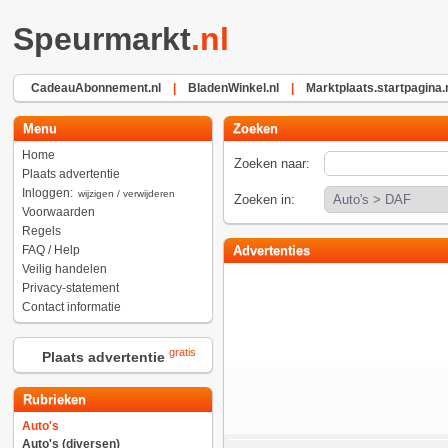
Speurmarkt
.nl
CadeauAbonnement.nl
|
BladenWinkel.nl
|
Marktplaats.startpagina.
Menu
Zoeken
Home
Zoeken naar:
Plaats advertentie
Inloggen:
wijzigen / verwijderen
Zoeken in:
Voorwaarden
Regels
FAQ / Help
Advertenties
Veilig handelen
Privacy-statement
Contact informatie
gratis
Plaats advertentie
Rubrieken
Auto's
Auto's (diversen)