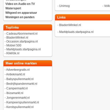
Video en Audio en TV
-
Unimog
-
Vol
Watersport
Witgoed en apparatuur
Woningen en panden
Links
-
BladenWinkel.nl
Toplinks
-
Marktplaats.startpagina.nl
-
CadeauAbonnement.nl
-
BladenWinkel.nl
-
Occasion.startpagina.nl
-
Mobiel 500
-
Marktplaats.startpagina.nl
-
KlikKlik.nl
Meer online markten
-
Adverteergratis.nl
-
Antiekmarkt.nl
-
Babyspullenmarkt.nl
-
Bedrijfspandenmarkt.nl
-
Campermarkt.nl
-
Ibizamarkt.nl
-
Jongerenmarkt.nl
-
Kampeerspullenmarkt.nl
-
Kerstspullenmarkt.nl