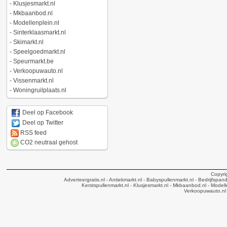
-
Klusjesmarkt.nl
-
Mkbaanbod.nl
-
Modellenplein.nl
-
Sinterklaasmarkt.nl
-
Skimarkt.nl
-
Speelgoedmarkt.nl
-
Speurmarkt.be
-
Verkoopuwauto.nl
-
Vissenmarkt.nl
-
Woningruilplaats.nl
Deel op Facebook
Deel op Twitter
RSS feed
CO2 neutraal gehost
Copyri
Adverteergratis.nl
- Antiekmarkt.nl
- Babyspullenmarkt.nl
- Bedrijfspan
Kerstspullenmarkt.nl
- Klusjesmarkt.nl
- Mkbaanbod.nl
- Modell
Verkoopuwauto.nl