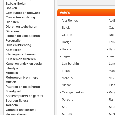
Babyartikelen
Boeken
Auto's
Computers en software
Contacten en dating
-
Alfa Romeo
-
Audi
Diensten
Dieren en toebehoren
-
Buick
-
Cadi
Diversen
-
Citroën
-
Dae
Fietsen en accessoires
Fotografie
-
Dodge
-
Ferr
Huis en inrichting
-
Honda
-
Hyu
Kamperen
Kleding en schoenen
-
Jaguar
-
Jee
Klussen en tuinieren
Kunst en antiek en design
-
Lamborghini
-
Lan
Lifestyle
-
Lotus
-
Mase
Meubels
Motoren en brommers
-
Mercury
-
MG
Muziek
-
Nissan
-
Old
Paarden en toebehoren
Speelgoed
-
Overige merken
-
Peu
Spelcomputers en games
-
Porsche
-
Ran
Sport en fitness
Telecom
-
Saab
-
Sea
Vakantie en toerisme
-
Subaru
-
Suz
Verzamelingen