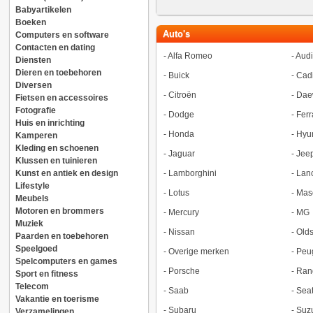
Babyartikelen
Boeken
Auto's
Computers en software
Contacten en dating
-
Alfa Romeo
-
Audi
Diensten
Dieren en toebehoren
-
Buick
-
Cadi
Diversen
-
Citroën
-
Dae
Fietsen en accessoires
Fotografie
-
Dodge
-
Ferr
Huis en inrichting
-
Honda
-
Hyu
Kamperen
Kleding en schoenen
-
Jaguar
-
Jee
Klussen en tuinieren
Kunst en antiek en design
-
Lamborghini
-
Lan
Lifestyle
-
Lotus
-
Mase
Meubels
Motoren en brommers
-
Mercury
-
MG
Muziek
-
Nissan
-
Old
Paarden en toebehoren
Speelgoed
-
Overige merken
-
Peu
Spelcomputers en games
-
Porsche
-
Ran
Sport en fitness
Telecom
-
Saab
-
Sea
Vakantie en toerisme
-
Subaru
-
Suz
Verzamelingen