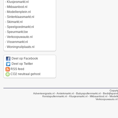
-
Klusjesmarkt.nl
-
Mkbaanbod.nl
-
Modellenplein.nl
-
Sinterklaasmarkt.nl
-
Skimarkt.nl
-
Speelgoedmarkt.nl
-
Speurmarkt.be
-
Verkoopuwauto.nl
-
Vissenmarkt.nl
-
Woningruilplaats.nl
Deel op Facebook
Deel op Twitter
RSS feed
CO2 neutraal gehost
Copyri
Adverteergratis.nl
- Antiekmarkt.nl
- Babyspullenmarkt.nl
- Bedrijfspan
Kerstspullenmarkt.nl
- Klusjesmarkt.nl
- Mkbaanbod.nl
- Modell
Verkoopuwauto.nl