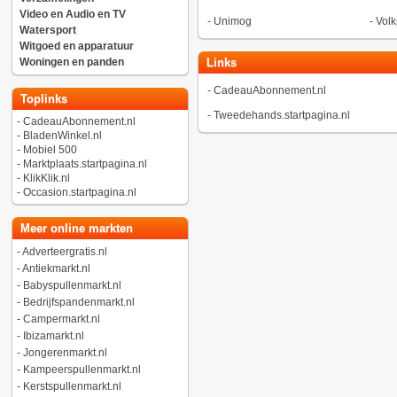
Video en Audio en TV
-
Unimog
-
Vol
Watersport
Witgoed en apparatuur
Woningen en panden
Links
-
CadeauAbonnement.nl
Toplinks
-
Tweedehands.startpagina.nl
-
CadeauAbonnement.nl
-
BladenWinkel.nl
-
Mobiel 500
-
Marktplaats.startpagina.nl
-
KlikKlik.nl
-
Occasion.startpagina.nl
Meer online markten
-
Adverteergratis.nl
-
Antiekmarkt.nl
-
Babyspullenmarkt.nl
-
Bedrijfspandenmarkt.nl
-
Campermarkt.nl
-
Ibizamarkt.nl
-
Jongerenmarkt.nl
-
Kampeerspullenmarkt.nl
-
Kerstspullenmarkt.nl