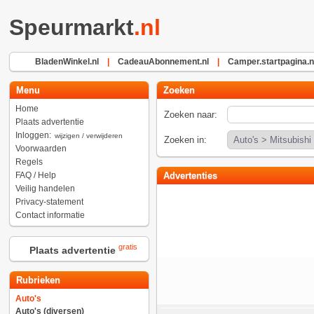
Speurmarkt
.nl
BladenWinkel.nl
|
CadeauAbonnement.nl
|
Camper.startpagina.n
Menu
Zoeken
Home
Zoeken naar:
Plaats advertentie
Inloggen:
wijzigen / verwijderen
Zoeken in:
Voorwaarden
Regels
FAQ / Help
Advertenties
Veilig handelen
Privacy-statement
Contact informatie
gratis
Plaats advertentie
Rubrieken
Auto's
Auto's (diversen)