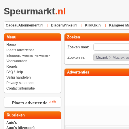
Speurmarkt
.nl
CadeauAbonnement.nl
|
BladenWinkel.nl
|
KlikKlik.nl
|
Kampeer Ma
Menu
Zoeken
Home
Zoeken naar:
Plaats advertentie
Inloggen:
wijzigen / verwijderen
Zoeken in:
Voorwaarden
Regels
FAQ / Help
Advertenties
Veilig handelen
Privacy-statement
Contact informatie
gratis
Plaats advertentie
Rubrieken
Auto's
Auto's (diversen)