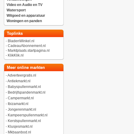
Video en Audio en TV
Watersport
Witgoed en apparatuur
Woningen en panden
Toplinks
-
BladenWinkel.nl
-
CadeauAbonnement.nl
-
Marktplaats.startpagina.nl
-
KlikKlik.nl
Meer online markten
-
Adverteergratis.nl
-
Antiekmarkt.nl
-
Babyspullenmarkt.nl
-
Bedrijfspandenmarkt.nl
-
Campermarkt.nl
-
Ibizamarkt.nl
-
Jongerenmarkt.nl
-
Kampeerspullenmarkt.nl
-
Kerstspullenmarkt.nl
-
Klusjesmarkt.nl
-
Mkbaanbod.nl