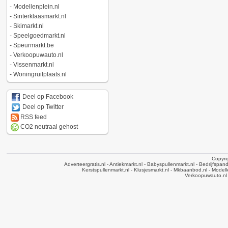
-
Modellenplein.nl
-
Sinterklaasmarkt.nl
-
Skimarkt.nl
-
Speelgoedmarkt.nl
-
Speurmarkt.be
-
Verkoopuwauto.nl
-
Vissenmarkt.nl
-
Woningruilplaats.nl
Deel op Facebook
Deel op Twitter
RSS feed
CO2 neutraal gehost
Copyri
Adverteergratis.nl
- Antiekmarkt.nl
- Babyspullenmarkt.nl
- Bedrijfspan
Kerstspullenmarkt.nl
- Klusjesmarkt.nl
- Mkbaanbod.nl
- Modell
Verkoopuwauto.nl