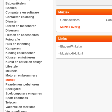
Babyartikelen
Boeken
Muziek
Computers en software
Contacten en dating
-
Compactdiscs
-
Conc
Diensten
Dieren en toebehoren
-
Muziek overig
Diversen
Fietsen en accessoires
Links
Fotografie
Huis en inrichting
-
BladenWinkel.nl
Kamperen
Kleding en schoenen
-
Muziek.klikklik.nl
Klussen en tuinieren
Kunst en antiek en design
Lifestyle
Meubels
Motoren en brommers
Muziek
Paarden en toebehoren
Speelgoed
Spelcomputers en games
Sport en fitness
Telecom
Vakantie en toerisme
Verzamelingen