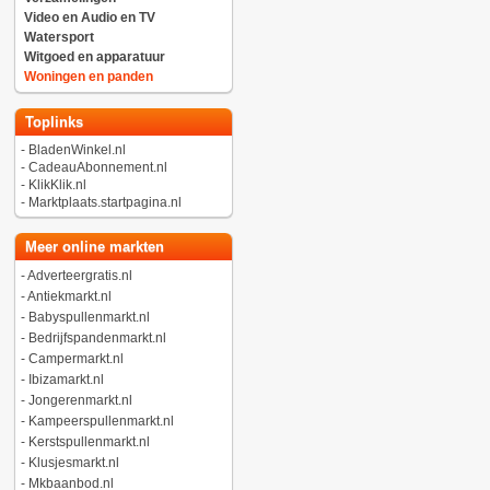
Video en Audio en TV
Watersport
Witgoed en apparatuur
Woningen en panden
Toplinks
-
BladenWinkel.nl
-
CadeauAbonnement.nl
-
KlikKlik.nl
-
Marktplaats.startpagina.nl
Meer online markten
-
Adverteergratis.nl
-
Antiekmarkt.nl
-
Babyspullenmarkt.nl
-
Bedrijfspandenmarkt.nl
-
Campermarkt.nl
-
Ibizamarkt.nl
-
Jongerenmarkt.nl
-
Kampeerspullenmarkt.nl
-
Kerstspullenmarkt.nl
-
Klusjesmarkt.nl
-
Mkbaanbod.nl