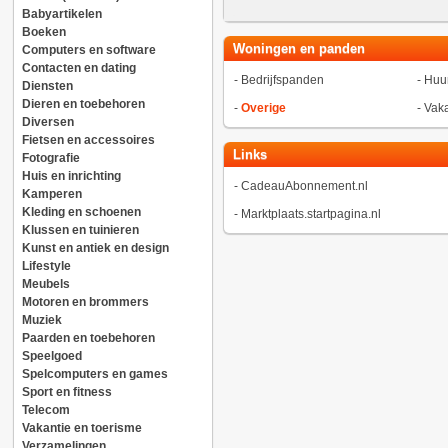
Babyartikelen
Boeken
Woningen en panden
Computers en software
Contacten en dating
-
Bedrijfspanden
-
Huu
Diensten
Dieren en toebehoren
-
Overige
-
Vak
Diversen
Fietsen en accessoires
Links
Fotografie
Huis en inrichting
-
CadeauAbonnement.nl
Kamperen
Kleding en schoenen
-
Marktplaats.startpagina.nl
Klussen en tuinieren
Kunst en antiek en design
Lifestyle
Meubels
Motoren en brommers
Muziek
Paarden en toebehoren
Speelgoed
Spelcomputers en games
Sport en fitness
Telecom
Vakantie en toerisme
Verzamelingen