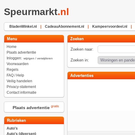
Speurmarkt
.nl
BladenWinkel.nl
|
CadeauAbonnement.nl
|
Kampeervoordeel.nl
|
Menu
Zoeken
Home
Zoeken naar:
Plaats advertentie
Inloggen:
wijzigen / verwijderen
Zoeken in:
Voorwaarden
Regels
FAQ / Help
Advertenties
Veilig handelen
Privacy-statement
Contact informatie
gratis
Plaats advertentie
Rubrieken
Auto's
Auto's (diversen)