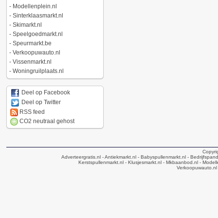
-
Modellenplein.nl
-
Sinterklaasmarkt.nl
-
Skimarkt.nl
-
Speelgoedmarkt.nl
-
Speurmarkt.be
-
Verkoopuwauto.nl
-
Vissenmarkt.nl
-
Woningruilplaats.nl
Deel op Facebook
Deel op Twitter
RSS feed
CO2 neutraal gehost
Copyri
Adverteergratis.nl
- Antiekmarkt.nl
- Babyspullenmarkt.nl
- Bedrijfspan
Kerstspullenmarkt.nl
- Klusjesmarkt.nl
- Mkbaanbod.nl
- Modell
Verkoopuwauto.nl