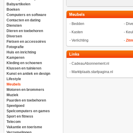
Babyartikelen
Boeken
Meubels
Computers en software
Contacten en dating
-
Bedden
-
Dive
Diensten
Dieren en toebehoren
-
Kasten
-
Keu
Diversen
-
Verlichting
-
Zit
Fietsen en accessoires
Fotografie
Huis en inrichting
Links
Kamperen
Kleding en schoenen
-
CadeauAbonnement.nl
Klussen en tuinieren
-
Marktplaats.startpagina.nl
Kunst en antiek en design
Lifestyle
Meubels
Motoren en brommers
Muziek
Paarden en toebehoren
Speelgoed
Spelcomputers en games
Sport en fitness
Telecom
Vakantie en toerisme
Verzamelingen