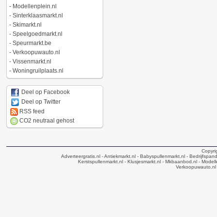
-
Modellenplein.nl
-
Sinterklaasmarkt.nl
-
Skimarkt.nl
-
Speelgoedmarkt.nl
-
Speurmarkt.be
-
Verkoopuwauto.nl
-
Vissenmarkt.nl
-
Woningruilplaats.nl
Deel op Facebook
Deel op Twitter
RSS feed
CO2 neutraal gehost
Copyri
Adverteergratis.nl
- Antiekmarkt.nl
- Babyspullenmarkt.nl
- Bedrijfspan
Kerstspullenmarkt.nl
- Klusjesmarkt.nl
- Mkbaanbod.nl
- Modell
Verkoopuwauto.nl