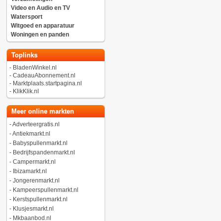
Video en Audio en TV
Watersport
Witgoed en apparatuur
Woningen en panden
Toplinks
-
BladenWinkel.nl
-
CadeauAbonnement.nl
-
Marktplaats.startpagina.nl
-
KlikKlik.nl
Meer online markten
-
Adverteergratis.nl
-
Antiekmarkt.nl
-
Babyspullenmarkt.nl
-
Bedrijfspandenmarkt.nl
-
Campermarkt.nl
-
Ibizamarkt.nl
-
Jongerenmarkt.nl
-
Kampeerspullenmarkt.nl
-
Kerstspullenmarkt.nl
-
Klusjesmarkt.nl
-
Mkbaanbod.nl