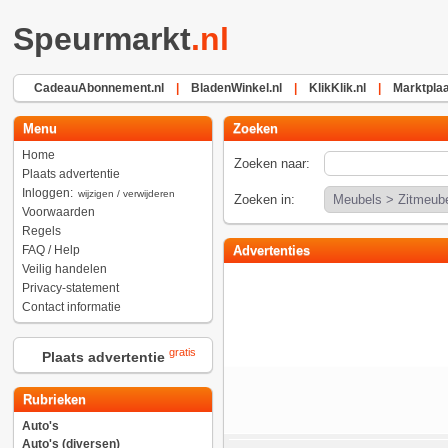
Speurmarkt
.nl
CadeauAbonnement.nl
|
BladenWinkel.nl
|
KlikKlik.nl
|
Marktplaa
Menu
Zoeken
Home
Zoeken naar:
Plaats advertentie
Inloggen:
wijzigen / verwijderen
Zoeken in:
Voorwaarden
Regels
FAQ / Help
Advertenties
Veilig handelen
Privacy-statement
Contact informatie
gratis
Plaats advertentie
Rubrieken
Auto's
Auto's (diversen)