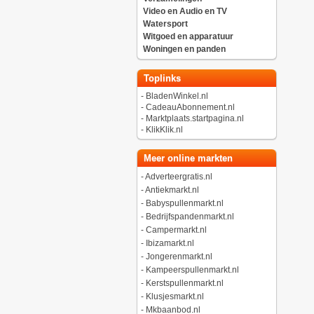
Video en Audio en TV
Watersport
Witgoed en apparatuur
Woningen en panden
Toplinks
-
BladenWinkel.nl
-
CadeauAbonnement.nl
-
Marktplaats.startpagina.nl
-
KlikKlik.nl
Meer online markten
-
Adverteergratis.nl
-
Antiekmarkt.nl
-
Babyspullenmarkt.nl
-
Bedrijfspandenmarkt.nl
-
Campermarkt.nl
-
Ibizamarkt.nl
-
Jongerenmarkt.nl
-
Kampeerspullenmarkt.nl
-
Kerstspullenmarkt.nl
-
Klusjesmarkt.nl
-
Mkbaanbod.nl