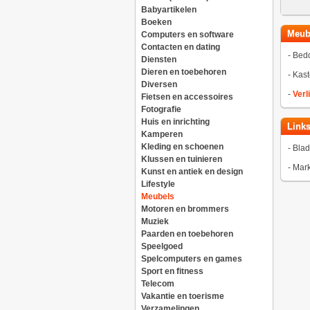
Babyartikelen
Boeken
Meub
Computers en software
Contacten en dating
-
Bed
Diensten
Dieren en toebehoren
-
Kast
Diversen
-
Verl
Fietsen en accessoires
Fotografie
Huis en inrichting
Link
Kamperen
Kleding en schoenen
-
Blad
Klussen en tuinieren
-
Mark
Kunst en antiek en design
Lifestyle
Meubels
Motoren en brommers
Muziek
Paarden en toebehoren
Speelgoed
Spelcomputers en games
Sport en fitness
Telecom
Vakantie en toerisme
Verzamelingen