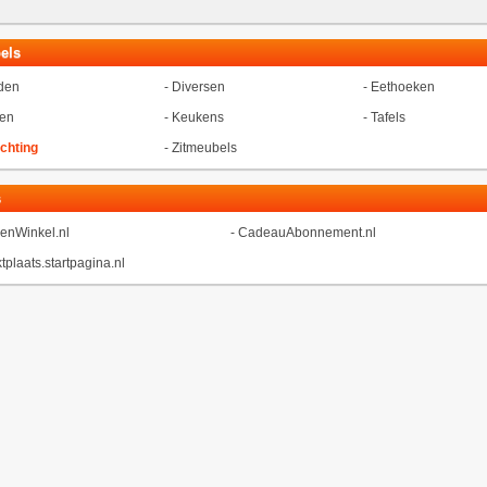
els
den
-
Diversen
-
Eethoeken
en
-
Keukens
-
Tafels
ichting
-
Zitmeubels
s
enWinkel.nl
-
CadeauAbonnement.nl
tplaats.startpagina.nl