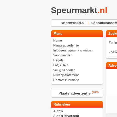
Speurmarkt
.nl
BladenWinkel.nl
|
CadeauAbonneme
Menu
Zoek
Home
Zoeke
Plaats advertentie
Inloggen:
wijzigen / verwijderen
Zoeke
Voorwaarden
Regels
FAQ / Help
Adver
Veilig handelen
Privacy-statement
Contact informatie
gratis
Plaats advertentie
Rubrieken
Auto's
Auto's (diversen)