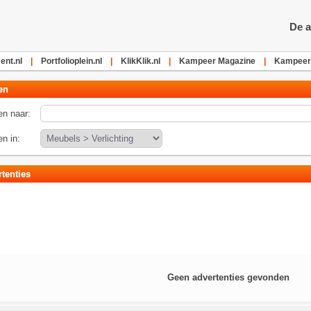
De a
nt.nl
|
Portfolioplein.nl
|
KlikKlik.nl
|
Kampeer Magazine
|
Kampeerv
en
n naar:
n in:
tenties
Geen advertenties gevonden