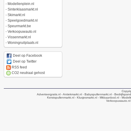
-
Modellenplein.nl
-
Sinterklaasmarkt.nl
-
Skimarkt.nl
-
Speelgoedmarkt.nl
-
Speurmarkt.be
-
Verkoopuwauto.nl
-
Vissenmarkt.nl
-
Woningruilplaats.nl
Deel op Facebook
Deel op Twitter
RSS feed
CO2 neutraal gehost
Copyri
Adverteergratis.nl
- Antiekmarkt.nl
- Babyspullenmarkt.nl
- Bedrijfspan
Kerstspullenmarkt.nl
- Klusjesmarkt.nl
- Mkbaanbod.nl
- Modell
Verkoopuwauto.nl