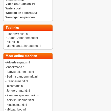
Video en Audio en TV
Watersport
Witgoed en apparatuur
Woningen en panden
Toplinks
-
BladenWinkel.nl
-
CadeauAbonnement.nl
-
KlikKlik.nl
-
Marktplaats.startpagina.nl
Meer online markten
-
Adverteergratis.nl
-
Antiekmarkt.nl
-
Babyspullenmarkt.nl
-
Bedrijfspandenmarkt.nl
-
Campermarkt.nl
-
Ibizamarkt.nl
-
Jongerenmarkt.nl
-
Kampeerspullenmarkt.nl
-
Kerstspullenmarkt.nl
-
Klusjesmarkt.nl
-
Mkbaanbod.nl