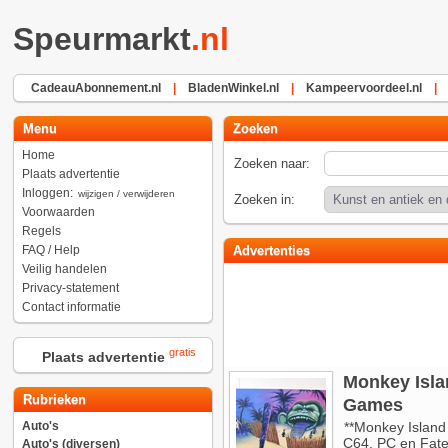
Speurmarkt
.nl
CadeauAbonnement.nl
|
BladenWinkel.nl
|
Kampeervoordeel.nl
|
Menu
Zoeken
Home
Zoeken naar:
Plaats advertentie
Inloggen:
wijzigen / verwijderen
Zoeken in:
Voorwaarden
Regels
FAQ / Help
Advertenties
Veilig handelen
Privacy-statement
Contact informatie
gratis
Plaats advertentie
Monkey Islan
Rubrieken
Games
Auto's
**Monkey Island
C64, PC en Fate 
Auto's (diversen)