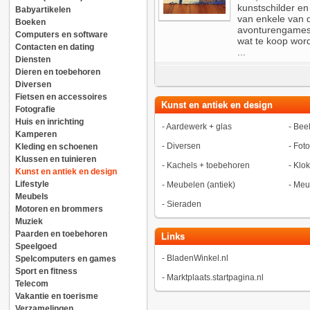
kunstschilder e
Babyartikelen
van enkele van d
Boeken
avonturengames in
Computers en software
wat te koop wor
Contacten en dating
...
Diensten
Dieren en toebehoren
Diversen
Fietsen en accessoires
Kunst en antiek en design
Fotografie
Huis en inrichting
-
Aardewerk + glas
-
Bee
Kamperen
-
Diversen
-
Foto
Kleding en schoenen
Klussen en tuinieren
-
Kachels + toebehoren
-
Klo
Kunst en antiek en design
Lifestyle
-
Meubelen (antiek)
-
Meub
Meubels
-
Sieraden
Motoren en brommers
Muziek
Paarden en toebehoren
Links
Speelgoed
-
BladenWinkel.nl
Spelcomputers en games
Sport en fitness
-
Marktplaats.startpagina.nl
Telecom
Vakantie en toerisme
Verzamelingen