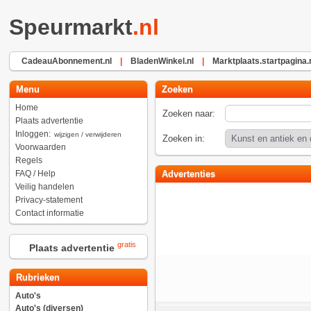
Speurmarkt
.nl
CadeauAbonnement.nl
|
BladenWinkel.nl
|
Marktplaats.startpagina.
Menu
Zoeken
Home
Zoeken naar:
Plaats advertentie
Inloggen:
wijzigen / verwijderen
Zoeken in:
Voorwaarden
Regels
FAQ / Help
Advertenties
Veilig handelen
Privacy-statement
Contact informatie
gratis
Plaats advertentie
Rubrieken
Auto's
Auto's (diversen)