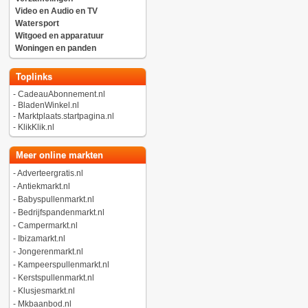
Video en Audio en TV
Watersport
Witgoed en apparatuur
Woningen en panden
Toplinks
-
CadeauAbonnement.nl
-
BladenWinkel.nl
-
Marktplaats.startpagina.nl
-
KlikKlik.nl
Meer online markten
-
Adverteergratis.nl
-
Antiekmarkt.nl
-
Babyspullenmarkt.nl
-
Bedrijfspandenmarkt.nl
-
Campermarkt.nl
-
Ibizamarkt.nl
-
Jongerenmarkt.nl
-
Kampeerspullenmarkt.nl
-
Kerstspullenmarkt.nl
-
Klusjesmarkt.nl
-
Mkbaanbod.nl