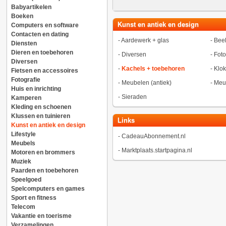
Babyartikelen
Boeken
Kunst en antiek en design
Computers en software
Contacten en dating
-
Aardewerk + glas
-
Bee
Diensten
Dieren en toebehoren
-
Diversen
-
Foto
Diversen
-
Kachels + toebehoren
-
Klo
Fietsen en accessoires
Fotografie
-
Meubelen (antiek)
-
Meub
Huis en inrichting
-
Sieraden
Kamperen
Kleding en schoenen
Klussen en tuinieren
Links
Kunst en antiek en design
Lifestyle
-
CadeauAbonnement.nl
Meubels
-
Marktplaats.startpagina.nl
Motoren en brommers
Muziek
Paarden en toebehoren
Speelgoed
Spelcomputers en games
Sport en fitness
Telecom
Vakantie en toerisme
Verzamelingen