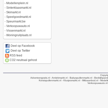
-
Modellenplein.nl
-
Sinterklaasmarkt.nl
-
Skimarkt.nl
-
Speelgoedmarkt.nl
-
Speurmarkt.be
-
Verkoopuwauto.nl
-
Vissenmarkt.nl
-
Woningruilplaats.nl
Deel op Facebook
Deel op Twitter
RSS feed
CO2 neutraal gehost
Copyri
Adverteergratis.nl
- Antiekmarkt.nl
- Babyspullenmarkt.nl
- Bedrijfspan
Kerstspullenmarkt.nl
- Klusjesmarkt.nl
- Mkbaanbod.nl
- Modell
Verkoopuwauto.nl