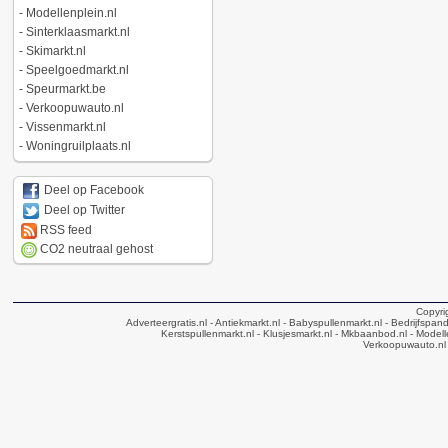
-
Modellenplein.nl
-
Sinterklaasmarkt.nl
-
Skimarkt.nl
-
Speelgoedmarkt.nl
-
Speurmarkt.be
-
Verkoopuwauto.nl
-
Vissenmarkt.nl
-
Woningruilplaats.nl
Deel op Facebook
Deel op Twitter
RSS feed
CO2 neutraal gehost
Copyri
Adverteergratis.nl
- Antiekmarkt.nl
- Babyspullenmarkt.nl
- Bedrijfspan
Kerstspullenmarkt.nl
- Klusjesmarkt.nl
- Mkbaanbod.nl
- Modell
Verkoopuwauto.nl