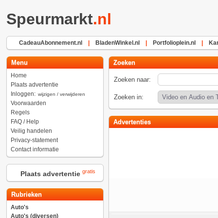
Speurmarkt
.nl
CadeauAbonnement.nl
|
BladenWinkel.nl
|
Portfolioplein.nl
|
Ka
Menu
Zoeken
Home
Zoeken naar:
Plaats advertentie
Inloggen:
wijzigen / verwijderen
Zoeken in:
Voorwaarden
Regels
FAQ / Help
Advertenties
Veilig handelen
Privacy-statement
Contact informatie
gratis
Plaats advertentie
Rubrieken
Auto's
Auto's (diversen)