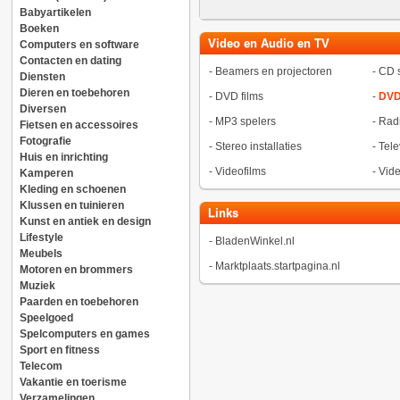
Babyartikelen
Boeken
Video en Audio en TV
Computers en software
Contacten en dating
-
Beamers en projectoren
-
CD s
Diensten
Dieren en toebehoren
-
DVD films
-
DVD
Diversen
-
MP3 spelers
-
Radi
Fietsen en accessoires
Fotografie
-
Stereo installaties
-
Tele
Huis en inrichting
-
Videofilms
-
Vide
Kamperen
Kleding en schoenen
Klussen en tuinieren
Links
Kunst en antiek en design
Lifestyle
-
BladenWinkel.nl
Meubels
-
Marktplaats.startpagina.nl
Motoren en brommers
Muziek
Paarden en toebehoren
Speelgoed
Spelcomputers en games
Sport en fitness
Telecom
Vakantie en toerisme
Verzamelingen