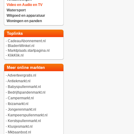
Video en Audio en TV
Watersport
Witgoed en apparatuur
Woningen en panden
Toplinks
-
CadeauAbonnement.nl
-
BladenWinkel.nl
-
Marktplaats.startpagina.nl
-
KlikKlik.nl
Meer online markten
-
Adverteergratis.nl
-
Antiekmarkt.nl
-
Babyspullenmarkt.nl
-
Bedrijfspandenmarkt.nl
-
Campermarkt.nl
-
Ibizamarkt.nl
-
Jongerenmarkt.nl
-
Kampeerspullenmarkt.nl
-
Kerstspullenmarkt.nl
-
Klusjesmarkt.nl
-
Mkbaanbod.nl