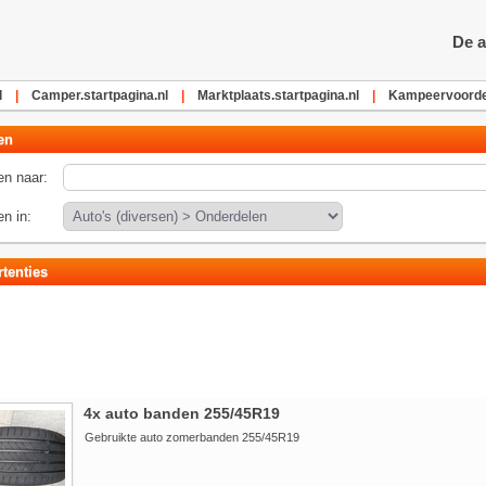
De a
l
|
Camper.startpagina.nl
|
Marktplaats.startpagina.nl
|
Kampeervoordee
en
n naar:
n in:
tenties
4x auto banden 255/45R19
Gebruikte auto zomerbanden 255/45R19