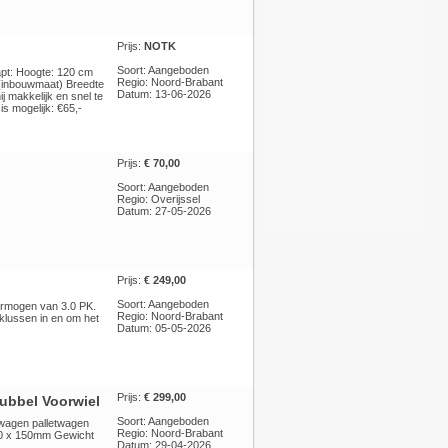
Prijs:
NOTK
Soort: Aangeboden
pt: Hoogte: 120 cm
Regio: Noord-Brabant
 (inbouwmaat) Breedte
Datum: 13-06-2026
 makkelijk en snel te
s mogelijk: €65,-
Prijs:
€ 70,00
Soort: Aangeboden
Regio: Overijssel
Datum: 27-05-2026
Prijs:
€ 249,00
Soort: Aangeboden
ermogen van 3.0 PK.
Regio: Noord-Brabant
klussen in en om het
Datum: 05-05-2026
Prijs:
€ 299,00
bbel Voorwiel
Soort: Aangeboden
wagen palletwagen
Regio: Noord-Brabant
50 x 150mm Gewicht
Datum: 29-04-2026