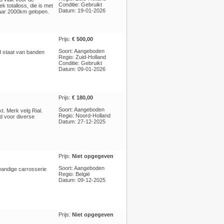
Conditie: Gebruikt
 totalloss, die is met
Datum: 19-01-2026
aar 2000km gelopen.
Prijs:
€ 500,00
Soort: Aangeboden
d staat van banden
Regio: Zuid-Holland
Conditie: Gebruikt
Datum: 09-01-2026
Prijs:
€ 180,00
Soort: Aangeboden
t. Merk velg Rial.
Regio: Noord-Holland
d voor diverse
Datum: 27-12-2025
Prijs:
Niet opgegeven
Soort: Aangeboden
andige carrosserie
Regio: België
Datum: 09-12-2025
Prijs:
Niet opgegeven