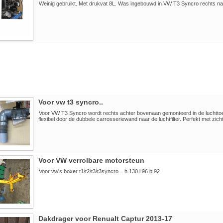
Weinig gebruikt. Met drukvat 8L. Was ingebouwd in VW T3 Syncro rechts na
Voor vw t3 syncro..
Voor VW T3 Syncro wordt rechts achter bovenaan gemonteerd in de luchttoe
flexibel door de dubbele carrosseriewand naar de luchtfilter. Perfekt met zich
Voor VW verrolbare motorsteun
Voor vw's boxer t1/t2/t3/t3syncro... h 130 l 96 b 92
Dakdrager voor Renualt Captur 2013-17