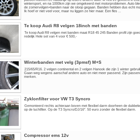
wintersport, en na 1000km zijn we omgekeerd met motorproblemen. Auto bleek
de zomervelgen+banden naar de sloop gegaan. Banden hebben dus echt m
Ik hoef er niet veel voor, maar nu liggen ze hier maar. Een fles ...
Te koop Audi R8 velgen 18inch met banden
Te koop Audi R8 velgen met banden maat R18 45 245 Banden profil zijn goe
redelijk Hele set van 4 voor € 500,-
Winterbanden met velg (3pmsf) M+S
215/65/R16. 2 velgen continental en 2 velgen Hanook die zijn 1 winter gebruik
Gaan weg wegens aanschaf andere auto en niet meer passend. Zijn passen
merken.
Zyklonfilter voor VW T3 Syncro
Gemonteerd rechts achteraan boven met flexibel darm doorheen de dubbelw
op de luchtfiter. Op de T3 Syncro/DJ/16". 50 euro zonder de flexibel darm.
Compressor ems 12v