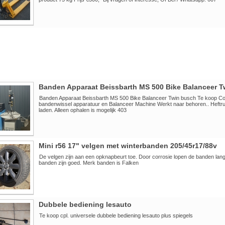
Banden Apparaat Beissbarth MS 500 Bike Balanceer T
Banden Apparaat Beissbarth MS 500 Bike Balanceer Twin busch Te koop Co
bandenwissel apparatuur en Balanceer Machine Werkt naar behoren.. Heftr
laden. Alleen ophalen is mogelijk 403
Mini r56 17" velgen met winterbanden 205/45r17/88v
De velgen zijn aan een opknapbeurt toe. Door corrosie lopen de banden la
banden zijn goed. Merk banden is Falken
Dubbele bediening lesauto
Te koop cpl. universele dubbele bediening lesauto plus spiegels