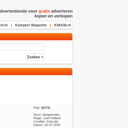
dvertentiesite voor
gratis
adverteren
kopen en verkopen
l.nl
|
Kampeer Magazine
|
KlikKlik.nl
Prijs:
NOTK
Soort: Aangeboden
Regio: Zuid-Holland
Conditie: Gebruikt
Datum: 26-07-2026