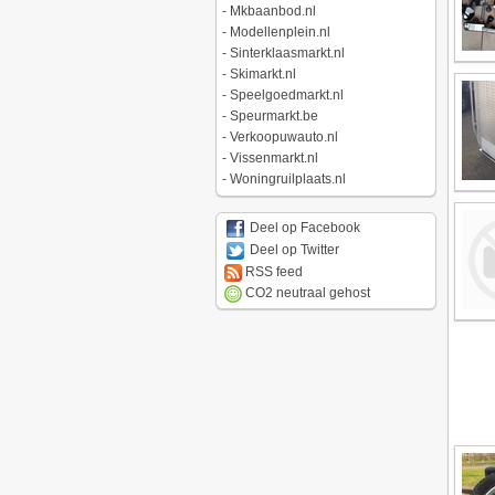
-
Mkbaanbod.nl
-
Modellenplein.nl
-
Sinterklaasmarkt.nl
-
Skimarkt.nl
-
Speelgoedmarkt.nl
-
Speurmarkt.be
-
Verkoopuwauto.nl
-
Vissenmarkt.nl
-
Woningruilplaats.nl
Deel op Facebook
Deel op Twitter
RSS feed
CO2 neutraal gehost