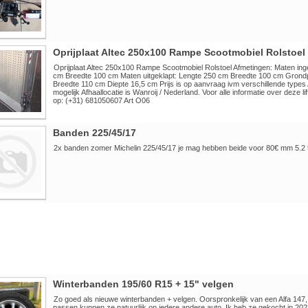
Oprijplaat Altec 250x100 Rampe Scootmobiel Rolstoel
Oprijplaat Altec 250x100 Rampe Scootmobiel Rolstoel Afmetingen: Maten ing
cm Breedte 100 cm Maten uitgeklapt: Lengte 250 cm Breedte 100 cm Grondp
Breedte 110 cm Diepte 16,5 cm Prijs is op aanvraag ivm verschillende types 
mogelijk Afhaallocatie is Wanroij / Nederland. Voor alle informatie over deze li
op: (+31) 681050607 Art O06
Banden 225/45/17
2x banden zomer Michelin 225/45/17 je mag hebben beide voor 80€ mm 5.2 
Winterbanden 195/60 R15 + 15" velgen
Zo goed als nieuwe winterbanden + velgen. Oorspronkelijk van een Alfa 147,
passen kunnen ze natuurlijk op iedere andere auto. Ik heb ze gekocht in 202