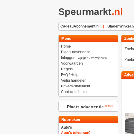
Speurmarkt
.nl
CadeauAbonnement.nl
|
BladenWinkel.n
Menu
Zoek
Home
Zoeke
Plaats advertentie
Inloggen:
wijzigen / verwijderen
Zoeke
Voorwaarden
Regels
FAQ / Help
Adver
Veilig handelen
Privacy-statement
Contact informatie
gratis
Plaats advertentie
Rubrieken
Auto's
Auto's (diversen)