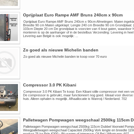
Oprijplaat Euro Rampe AMF Bruns 240cm x 90cm
Oprijplaat Euro Rampe AMF Bruns 240cm x 90cm Afmetingen: Maten ingekla
Breedte 90 cm Maten uitgeklapt: Lengte 240 cm Breedte 90 cm Grondplaat:
103cm Diepte 20 cm De grondplaat is voorzien van 4 bout gaten, waardoor hij
monteren is op de aanhanger of in de bestelbus Verzending: Levering in heel i
Levering aan België is ook mogelijk: ...
Zo goed als nieuwe Michelin banden
Zo goed als nieuwe Michelin banden te koop voor 70 euro
Compressor 3.0 PK Kibani
Compressor 3.0 PK Kibani Te koop: Een Kibani stille compressor met een v
De compressor is gebruikt, maar functioneert nog goed. Ideaal voor diverse 
huis. Alleen ophalen is mogelijk. Afhaallocatie is Wanroij / Nederland. 702
Palletwagen Pompwagen weegschaal 2500kg 115cm Du
Palletwagen Pompwagen weegschaal 2500kg 115cm Dubbel Voorwiel Pomp
Weegpalletwagen weegschaal Capaciteit 2500kg Vork lengte en breedte 11
product 75 kg Prijs €300,- Bij vragen of interesse; Of Bel / Whatsapp: 607