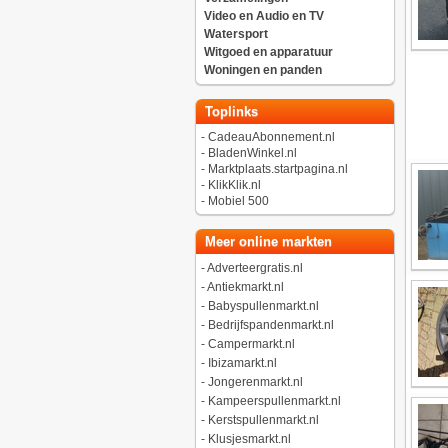
Video en Audio en TV
Watersport
Witgoed en apparatuur
Woningen en panden
Toplinks
-
CadeauAbonnement.nl
-
BladenWinkel.nl
-
Marktplaats.startpagina.nl
-
KlikKlik.nl
-
Mobiel 500
Meer online markten
-
Adverteergratis.nl
-
Antiekmarkt.nl
-
Babyspullenmarkt.nl
-
Bedrijfspandenmarkt.nl
-
Campermarkt.nl
-
Ibizamarkt.nl
-
Jongerenmarkt.nl
-
Kampeerspullenmarkt.nl
-
Kerstspullenmarkt.nl
-
Klusjesmarkt.nl