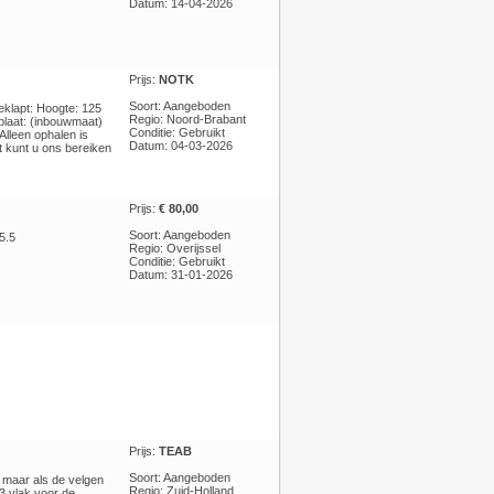
Datum: 14-04-2026
Prijs:
NOTK
Soort: Aangeboden
eklapt: Hoogte: 125
Regio: Noord-Brabant
laat: (inbouwmaat)
Conditie: Gebruikt
Alleen ophalen is
Datum: 04-03-2026
ft kunt u ons bereiken
Prijs:
€ 80,00
Soort: Aangeboden
5.5
Regio: Overijssel
Conditie: Gebruikt
Datum: 31-01-2026
Prijs:
TEAB
Soort: Aangeboden
 maar als de velgen
Regio: Zuid-Holland
3 vlak voor de