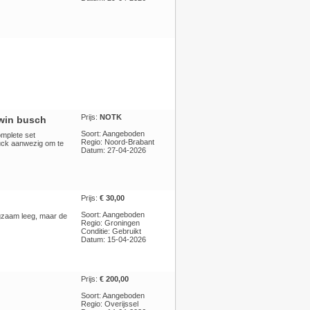
Prijs:
NOTK
win busch
Soort: Aangeboden
mplete set
Regio: Noord-Brabant
uck aanwezig om te
Datum: 27-04-2026
Prijs:
€ 30,00
Soort: Aangeboden
ngzaam leeg, maar de
Regio: Groningen
Conditie: Gebruikt
Datum: 15-04-2026
Prijs:
€ 200,00
Soort: Aangeboden
Regio: Overijssel