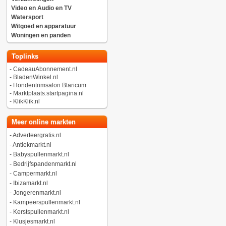
Video en Audio en TV
Watersport
Witgoed en apparatuur
Woningen en panden
Toplinks
-
CadeauAbonnement.nl
-
BladenWinkel.nl
-
Hondentrimsalon Blaricum
-
Marktplaats.startpagina.nl
-
KlikKlik.nl
Meer online markten
-
Adverteergratis.nl
-
Antiekmarkt.nl
-
Babyspullenmarkt.nl
-
Bedrijfspandenmarkt.nl
-
Campermarkt.nl
-
Ibizamarkt.nl
-
Jongerenmarkt.nl
-
Kampeerspullenmarkt.nl
-
Kerstspullenmarkt.nl
-
Klusjesmarkt.nl