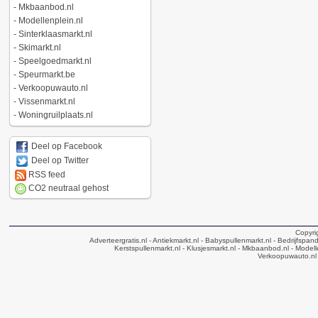
-
Mkbaanbod.nl
-
Modellenplein.nl
-
Sinterklaasmarkt.nl
-
Skimarkt.nl
-
Speelgoedmarkt.nl
-
Speurmarkt.be
-
Verkoopuwauto.nl
-
Vissenmarkt.nl
-
Woningruilplaats.nl
Deel op Facebook
Deel op Twitter
RSS feed
CO2 neutraal gehost
Copyri
Adverteergratis.nl
- Antiekmarkt.nl
- Babyspullenmarkt.nl
- Bedrijfspan
Kerstspullenmarkt.nl
- Klusjesmarkt.nl
- Mkbaanbod.nl
- Modell
Verkoopuwauto.nl