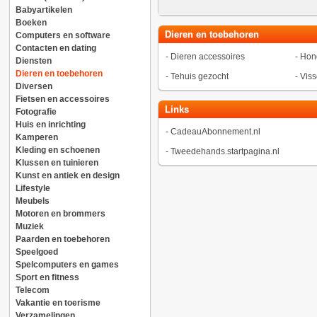
Babyartikelen
Boeken
Dieren en toebehoren
Computers en software
Contacten en dating
-
Dieren accessoires
-
Hon
Diensten
Dieren en toebehoren
-
Tehuis gezocht
-
Vis
Diversen
Fietsen en accessoires
Links
Fotografie
Huis en inrichting
-
CadeauAbonnement.nl
Kamperen
Kleding en schoenen
-
Tweedehands.startpagina.nl
Klussen en tuinieren
Kunst en antiek en design
Lifestyle
Meubels
Motoren en brommers
Muziek
Paarden en toebehoren
Speelgoed
Spelcomputers en games
Sport en fitness
Telecom
Vakantie en toerisme
Verzamelingen