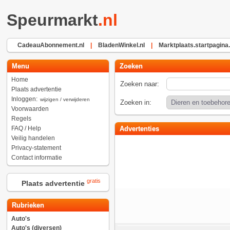
Speurmarkt
.nl
CadeauAbonnement.nl
|
BladenWinkel.nl
|
Marktplaats.startpagina.
Menu
Zoeken
Home
Zoeken naar:
Plaats advertentie
Inloggen:
wijzigen / verwijderen
Zoeken in:
Voorwaarden
Regels
FAQ / Help
Advertenties
Veilig handelen
Privacy-statement
Contact informatie
gratis
Plaats advertentie
Rubrieken
Auto's
Auto's (diversen)