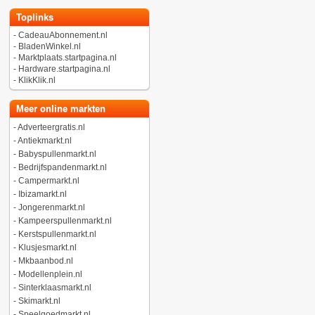
Toplinks
-
CadeauAbonnement.nl
-
BladenWinkel.nl
-
Marktplaats.startpagina.nl
-
Hardware.startpagina.nl
-
KlikKlik.nl
Meer online markten
-
Adverteergratis.nl
-
Antiekmarkt.nl
-
Babyspullenmarkt.nl
-
Bedrijfspandenmarkt.nl
-
Campermarkt.nl
-
Ibizamarkt.nl
-
Jongerenmarkt.nl
-
Kampeerspullenmarkt.nl
-
Kerstspullenmarkt.nl
-
Klusjesmarkt.nl
-
Mkbaanbod.nl
-
Modellenplein.nl
-
Sinterklaasmarkt.nl
-
Skimarkt.nl
-
Speelgoedmarkt.nl