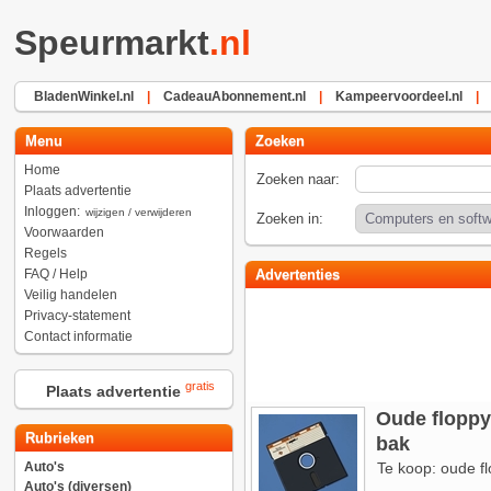
Speurmarkt
.nl
BladenWinkel.nl
|
CadeauAbonnement.nl
|
Kampeervoordeel.nl
|
Menu
Zoeken
Home
Zoeken naar:
Plaats advertentie
Inloggen:
wijzigen / verwijderen
Zoeken in:
Voorwaarden
Regels
FAQ / Help
Advertenties
Veilig handelen
Privacy-statement
Contact informatie
gratis
Plaats advertentie
Oude floppy 
Rubrieken
bak
Auto's
Te koop: oude fl
Auto's (diversen)