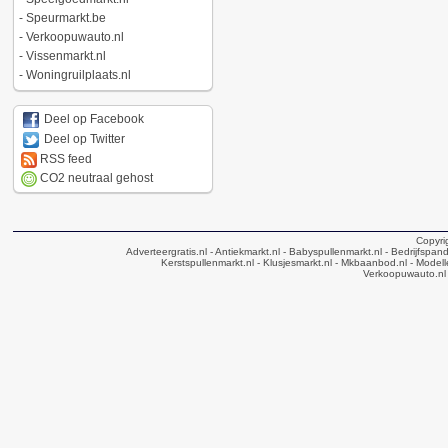
-
Speurmarkt.be
-
Verkoopuwauto.nl
-
Vissenmarkt.nl
-
Woningruilplaats.nl
Deel op Facebook
Deel op Twitter
RSS feed
CO2 neutraal gehost
Copyri
Adverteergratis.nl
- Antiekmarkt.nl
- Babyspullenmarkt.nl
- Bedrijfspan
Kerstspullenmarkt.nl
- Klusjesmarkt.nl
- Mkbaanbod.nl
- Modell
Verkoopuwauto.nl