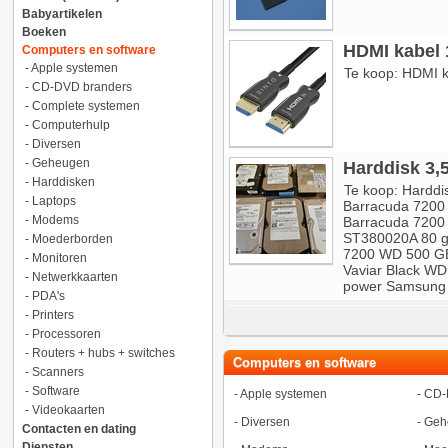
Babyartikelen
Boeken
HDMI kabel 
Computers en software
-
Apple systemen
Te koop: HDMI k
-
CD-DVD branders
-
Complete systemen
-
Computerhulp
-
Diversen
-
Geheugen
Harddisk 3,5
-
Harddisken
Te koop: Harddi
-
Laptops
Barracuda 7200
-
Modems
Barracuda 7200 
ST380020A 80 gb
-
Moederborden
7200 WD 500 GB
-
Monitoren
Vaviar Black W
-
Netwerkkaarten
power Samsung 
-
PDA's
-
Printers
-
Processoren
-
Routers + hubs + switches
Computers en software
-
Scanners
-
Software
-
Apple systemen
-
CD-
-
Videokaarten
-
Diversen
-
Geh
Contacten en dating
Diensten