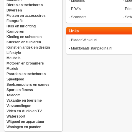
-
Modems
-
Moe
Dieren en toebehoren
-
PDA's
-
Prin
Diversen
Fietsen en accessoires
-
Scanners
-
Soft
Fotografie
Huis en inrichting
Links
Kamperen
Kleding en schoenen
-
BladenWinkel.nl
Klussen en tuinieren
Kunst en antiek en design
-
Marktplaats.startpagina.nl
Lifestyle
Meubels
Motoren en brommers
Muziek
Paarden en toebehoren
Speelgoed
Spelcomputers en games
Sport en fitness
Telecom
Vakantie en toerisme
Verzamelingen
Video en Audio en TV
Watersport
Witgoed en apparatuur
Woningen en panden