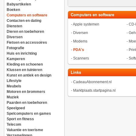
Babyartikelen
Boeken
Computers en software
Computers en software
Contacten en dating
-
Apple systemen
-
CD-
Diensten
Dieren en toebehoren
-
Diversen
-
Geh
Diversen
-
Modems
-
Moe
Fietsen en accessoires
Fotografie
-
PDA's
-
Prin
Huis en inrichting
-
Scanners
-
Soft
Kamperen
Kleding en schoenen
Klussen en tuinieren
Links
Kunst en antiek en design
Lifestyle
-
CadeauAbonnement.nl
Meubels
-
Marktplaats.startpagina.nl
Motoren en brommers
Muziek
Paarden en toebehoren
Speelgoed
Spelcomputers en games
Sport en fitness
Telecom
Vakantie en toerisme
Verzamelingen