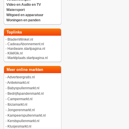
Video en Audio en TV
Watersport
Witgoed en apparatuur
Woningen en panden
Toplinks
-
BladenWinkel.nl
-
CadeauAbonnement.nl
-
Hardware.startpagina.nl
-
KlikKlik.nl
-
Marktplaats.startpagina.nl
Meer online markten
-
Adverteergratis.nl
-
Antiekmarkt.nl
-
Babyspullenmarkt.nl
-
Bedrijfspandenmarkt.nl
-
Campermarkt.nl
-
Ibizamarkt.nl
-
Jongerenmarkt.nl
-
Kampeerspullenmarkt.nl
-
Kerstspullenmarkt.nl
-
Klusjesmarkt.nl