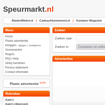
Speurmarkt
.nl
BladenWinkel.nl
|
CadeauAbonnement.nl
|
Kampeer Magazine
Menu
Zoeken
Home
Zoeken naar:
Plaats advertentie
Inloggen:
wijzigen / verwijderen
Zoeken in:
Voorwaarden
Regels
FAQ / Help
Advertenties
Veilig handelen
Privacy-statement
Contact informatie
gratis
Plaats advertentie
Rubrieken
Auto's
Auto's (diversen)