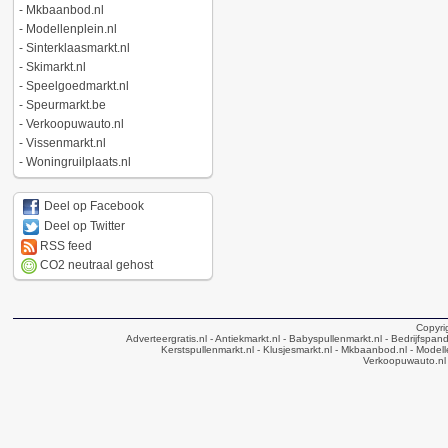
-
Mkbaanbod.nl
-
Modellenplein.nl
-
Sinterklaasmarkt.nl
-
Skimarkt.nl
-
Speelgoedmarkt.nl
-
Speurmarkt.be
-
Verkoopuwauto.nl
-
Vissenmarkt.nl
-
Woningruilplaats.nl
Deel op Facebook
Deel op Twitter
RSS feed
CO2 neutraal gehost
Copyri
Adverteergratis.nl
- Antiekmarkt.nl
- Babyspullenmarkt.nl
- Bedrijfspan
Kerstspullenmarkt.nl
- Klusjesmarkt.nl
- Mkbaanbod.nl
- Modell
Verkoopuwauto.nl