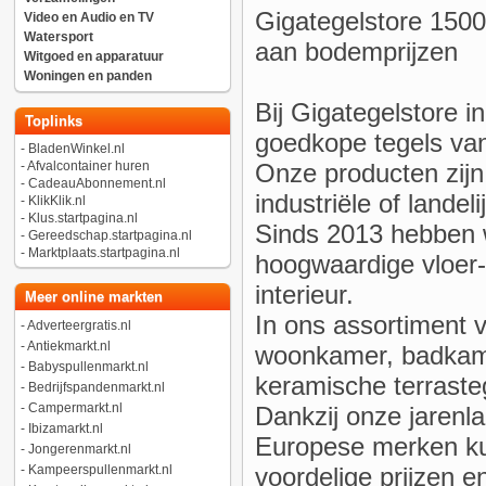
Gigategelstore 150
Video en Audio en TV
Watersport
aan bodemprijzen
Witgoed en apparatuur
Woningen en panden
Bij Gigategelstore i
Toplinks
goedkope tegels v
-
BladenWinkel.nl
Onze producten zijn
-
Afvalcontainer huren
-
CadeauAbonnement.nl
industriële of landel
-
KlikKlik.nl
-
Klus.startpagina.nl
Sinds 2013 hebben w
-
Gereedschap.startpagina.nl
-
Marktplaats.startpagina.nl
hoogwaardige vloer-
interieur.
Meer online markten
In ons assortiment 
-
Adverteergratis.nl
-
Antiekmarkt.nl
woonkamer, badkamer
-
Babyspullenmarkt.nl
keramische terrasteg
-
Bedrijfspandenmarkt.nl
-
Campermarkt.nl
Dankzij onze jaren
-
Ibizamarkt.nl
Europese merken kun
-
Jongerenmarkt.nl
voordelige prijzen en
-
Kampeerspullenmarkt.nl