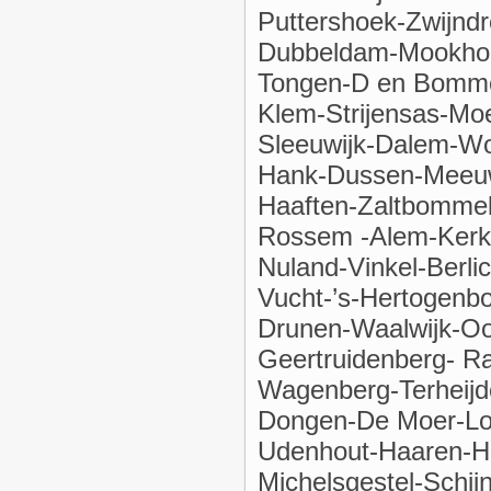
Puttershoek-Zwijndr
Dubbeldam-Mookhoe
Tongen-D en Bomme
Klem-Strijensas-Mo
Sleeuwijk-Dalem-Wo
Hank-Dussen-Meeuw 
Haaften-Zaltbomme
Rossem -Alem-Kerkd
Nuland-Vinkel-Berl
Vucht-’s-Hertogenbo
Drunen-Waalwijk-Oo
Geertruidenberg- 
Wagenberg-Terheijd
Dongen-De Moer-Loo
Udenhout-Haaren-He
Michelsgestel-Schij