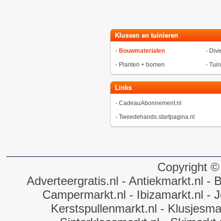
Klussen en tuinieren
-
Bouwmaterialen
-
Dive
-
Planten + bomen
-
Tui
Links
-
CadeauAbonnement.nl
-
Tweedehands.startpagina.nl
Copyright ©
Adverteergratis.nl
- Antiekmarkt.nl
- B
Campermarkt.nl
- Ibizamarkt.nl
- J
Kerstspullenmarkt.nl
- Klusjesmar