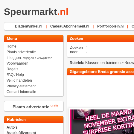
Speurmarkt
.nl
BladenWinkel.nl
|
CadeauAbonnement.nl
|
Portfolioplein.nl
|
C
Menu
Zoeken
Home
Zoeken
naar:
Plaats advertentie
Inloggen:
wijzigen / verwijderen
Klussen en tuinieren
Bouw
Rubriek:
>
Voorwaarden
Regels
Gigategelstore Breda grootste asso
FAQ / Help
Veilig handelen
Privacy-statement
Contact informatie
gratis
Plaats advertentie
Rubrieken
Auto's
Auto's (diversen)