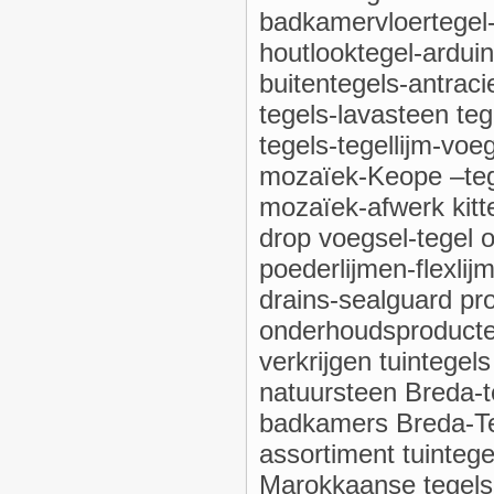
badkamervloertegel-
houtlooktegel-arduin
buitentegels-antrac
tegels-lavasteen teg
tegels-tegellijm-voe
mozaïek-Keope –tege
mozaïek-afwerk kitte
drop voegsel-tegel 
poederlijmen-flexlij
drains-sealguard pr
onderhoudsproducte
verkrijgen tuintegel
natuursteen Breda-t
badkamers Breda-Te
assortiment tuintege
Marokkaanse tegels-