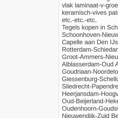
vlak laminaat-v-gro
keramisch-vives pat
etc.-etc.-etc.
Tegels kopen in Sch
Schoonhoven-Nieuwp
Capelle aan Den IJs
Rotterdam-Schiedam
Groot-Ammers-Nieuw
Alblasserdam-Oud A
Goudriaan-Noordelo
Giessenburg-Schell
Sliedrecht-Papendr
Heerjansdam-Hoogvl
Oud-Beijerland-Heke
Oudenhoorn-Goudswa
Nieuwendijk-Zuid B