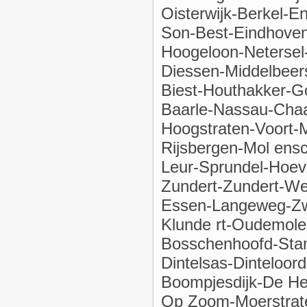
Oisterwijk-Berkel-En
Son-Best-Eindhoven
Hoogeloon-Netersel
Diessen-Middelbeer
Biest-Houthakker-G
Baarle-Nassau-Chaa
Hoogstraten-Voort-M
Rijsbergen-Mol ensc
Leur-Sprundel-Hoeve
Zundert-Zundert-We
Essen-Langeweg-Zw
Klunde rt-Oudemole
Bosschenhoofd-Stam
Dintelsas-Dinteloor
Boompjesdijk-De He
Op Zoom-Moerstrat