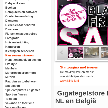
Babyartikelen
Boeken
Computers en software
Contacten en dating
Diensten
Dieren en toebehoren
Diversen
Fietsen en accessoires
Fotografie
Huis en inrichting
Kamperen
Kleding en schoenen
Klussen en tuinieren
Kunst en antiek en design
Lifestyle
Startpagina met iconen
Meubels
De makkelijkste en meest
Motoren en brommers
overzichtelijke start van NL
Muziek
www.klikklik.nl
Paarden en toebehoren
Speelgoed
Spelcomputers en games
Gigategelstore 
Sport en fitness
Telecom
NL en België
Vakantie en toerisme
Verzamelingen