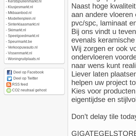
-
Kerstspullenmarkt.nl
Naast hoge kwaliteit
-
Klusjesmarkt.nl
aan andere vloeren 
-
Mkbaanbod.nl
-
Modellenplein.nl
pvc/spc, laminaat e
-
Sinterklaasmarkt.nl
Bij ons vindt u teven
-
Skimarkt.nl
-
Speelgoedmarkt.nl
evenals keramische 
-
Speurmarkt.be
Wij zorgen er ook vo
-
Verkoopuwauto.nl
-
Vissenmarkt.nl
ondervloeren voorde
-
Woningruilplaats.nl
naar wens kunt real
Liever laten plaatse
Deel op Facebook
Deel op Twitter
helpen uw project tot
RSS feed
Kies voor producten
CO2 neutraal gehost
eigentijdse en stijlv
Don’t delay tile tod
GIGATEGELSTOR