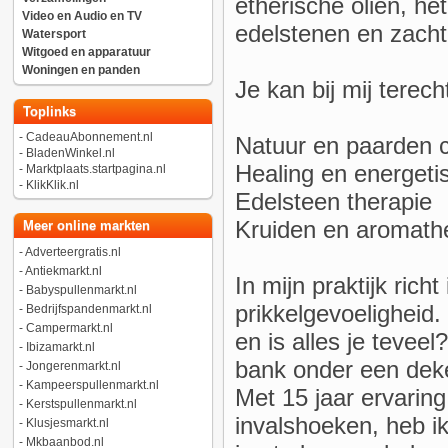
etherische oliën, he
Video en Audio en TV
edelstenen en zacht
Watersport
Witgoed en apparatuur
Woningen en panden
Je kan bij mij terech
Toplinks
-
CadeauAbonnement.nl
Natuur en paarden 
-
BladenWinkel.nl
Healing en energeti
-
Marktplaats.startpagina.nl
-
KlikKlik.nl
Edelsteen therapie
Kruiden en aromath
Meer online markten
-
Adverteergratis.nl
-
Antiekmarkt.nl
In mijn praktijk ric
-
Babyspullenmarkt.nl
prikkelgevoeligheid.
-
Bedrijfspandenmarkt.nl
-
Campermarkt.nl
en is alles je teveel
-
Ibizamarkt.nl
bank onder een deke
-
Jongerenmarkt.nl
-
Kampeerspullenmarkt.nl
Met 15 jaar ervaring
-
Kerstspullenmarkt.nl
invalshoeken, heb i
-
Klusjesmarkt.nl
-
Mkbaanbod.nl