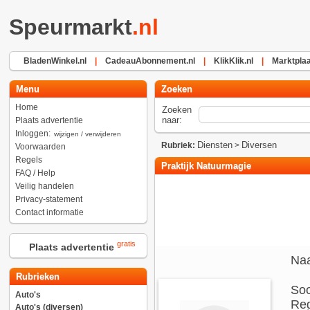
Speurmarkt
.nl
BladenWinkel.nl
|
CadeauAbonnement.nl
|
KlikKlik.nl
|
Marktplaa
Menu
Zoeken
Home
Zoeken
naar:
Plaats advertentie
Inloggen:
wijzigen / verwijderen
Diensten
Diversen
Rubriek:
>
Voorwaarden
Regels
Praktijk Natuurmagie
FAQ / Help
Veilig handelen
Privacy-statement
Contact informatie
gratis
Plaats advertentie
Na
Rubrieken
Soo
Auto's
Reg
Auto's (diversen)