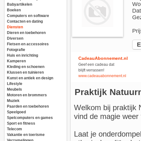
Woo
Babyartikelen
Dat
Boeken
Computers en software
Gez
Contacten en dating
Diensten
Pri
Dieren en toebehoren
Diversen
E-
Fietsen en accessoires
Fotografie
Huis en inrichting
CadeauAbonnement.nl
Kamperen
Geef een cadeau dat
Kleding en schoenen
blijft verrassen!
Klussen en tuinieren
www.cadeauabonnement.nl
Kunst en antiek en design
Lifestyle
Meubels
Praktijk Natuur
Motoren en brommers
Muziek
Welkom bij praktijk
Paarden en toebehoren
Speelgoed
vind de magie weer t
Spelcomputers en games
Sport en fitness
Telecom
Laat je onderdompel
Vakantie en toerisme
Verzamelingen