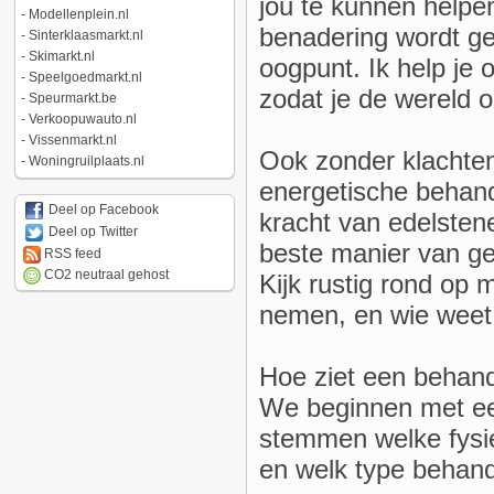
jou te kunnen helpe
-
Modellenplein.nl
benadering wordt ge
-
Sinterklaasmarkt.nl
-
Skimarkt.nl
oogpunt. Ik help je o
-
Speelgoedmarkt.nl
zodat je de wereld 
-
Speurmarkt.be
-
Verkoopuwauto.nl
-
Vissenmarkt.nl
Ook zonder klachten
-
Woningruilplaats.nl
energetische behan
Deel op Facebook
kracht van edelstene
Deel op Twitter
beste manier van g
RSS feed
CO2 neutraal gehost
Kijk rustig rond op m
nemen, en wie weet 
Hoe ziet een behandel
We beginnen met een
stemmen welke fysie
en welk type behand