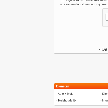
Ik ga akkoord met de
voorwaar
opslaan en doorsturen van mijn react
- De
Diensten
-
Auto + Motor
-
Die
-
Huishoudelijk
-
Inte