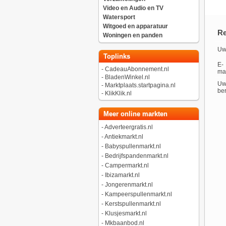
Video en Audio en TV
Watersport
Witgoed en apparatuur
Re
Woningen en panden
Uw
Toplinks
E-
-
CadeauAbonnement.nl
mai
-
BladenWinkel.nl
U
-
Marktplaats.startpagina.nl
ber
-
KlikKlik.nl
Meer online markten
-
Adverteergratis.nl
-
Antiekmarkt.nl
-
Babyspullenmarkt.nl
-
Bedrijfspandenmarkt.nl
-
Campermarkt.nl
-
Ibizamarkt.nl
-
Jongerenmarkt.nl
-
Kampeerspullenmarkt.nl
-
Kerstspullenmarkt.nl
-
Klusjesmarkt.nl
-
Mkbaanbod.nl