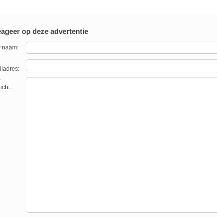
ageer op deze advertentie
 naam:
ladres:
w
icht: