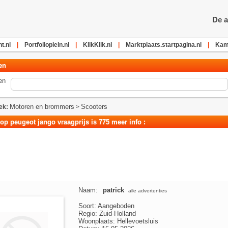
De a
.nl
|
Portfolioplein.nl
|
KlikKlik.nl
|
Marktplaats.startpagina.nl
|
Kam
en
en
Motoren en brommers
Scooters
ek:
>
op peugeot jango vraagprijs is 775 meer info :
Naam:
patrick
alle advertenties
Soort: Aangeboden
Regio: Zuid-Holland
Woonplaats: Hellevoetsluis