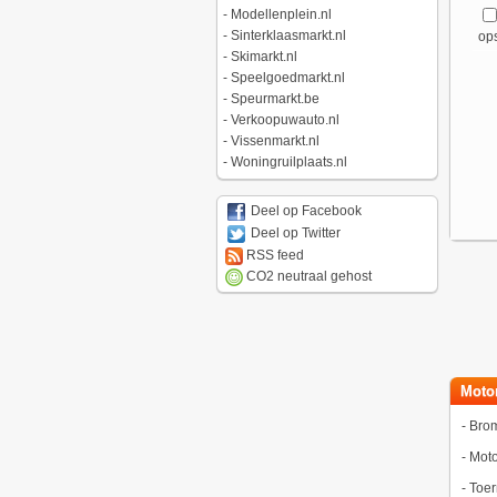
-
Modellenplein.nl
-
Sinterklaasmarkt.nl
ops
-
Skimarkt.nl
-
Speelgoedmarkt.nl
-
Speurmarkt.be
-
Verkoopuwauto.nl
-
Vissenmarkt.nl
-
Woningruilplaats.nl
Deel op Facebook
Deel op Twitter
RSS feed
CO2 neutraal gehost
Moto
-
Bro
-
Moto
-
Toer