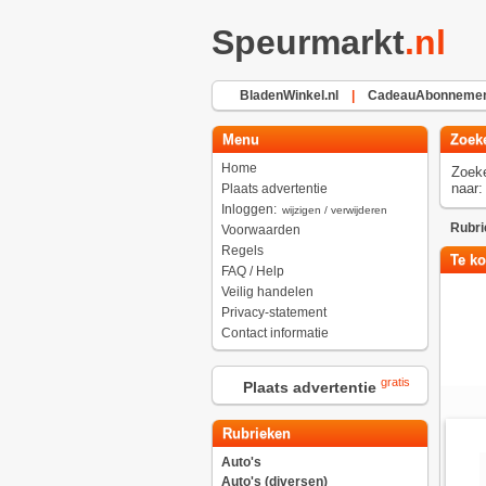
Speurmarkt
.nl
BladenWinkel.nl
|
CadeauAbonnement
Menu
Zoek
Home
Zoek
naar:
Plaats advertentie
Inloggen:
wijzigen / verwijderen
Rubri
Voorwaarden
Regels
Te ko
FAQ / Help
Veilig handelen
Privacy-statement
Contact informatie
gratis
Plaats advertentie
Rubrieken
Auto's
Auto's (diversen)