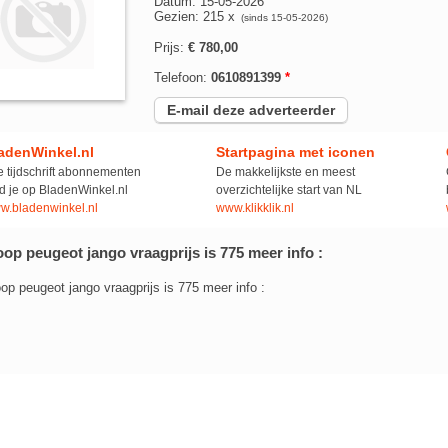
Datum: 15-05-2026
Gezien: 215 x
(sinds 15-05-2026)
Prijs:
€ 780,00
Telefoon:
0610891399
*
E-mail deze adverteerder
adenWinkel.nl
Startpagina met iconen
e tijdschrift abonnementen
De makkelijkste en meest
d je op BladenWinkel.nl
overzichtelijke start van NL
w.bladenwinkel.nl
www.klikklik.nl
op peugeot jango vraagprijs is 775 meer info :
op peugeot jango vraagprijs is 775 meer info :