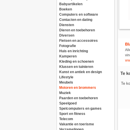
Babyartikelen
Boeken
Computers en software
Contacten en dating
Diensten
Dieren en toebehoren
Diversen
Fietsen en accessoires
Bl
Fotografie
All
Huis en inrichting
vin
Kamperen
ww
Kleding en schoenen
Klussen en tuinieren
Kunst en antiek en design
Te ko
Lifestyle
Meubels
Te ko
Motoren en brommers
Muziek
Paarden en toebehoren
Speelgoed
Spelcomputers en games
Sport en fitness
Telecom
Vakantie en toerisme
Verzamelingen