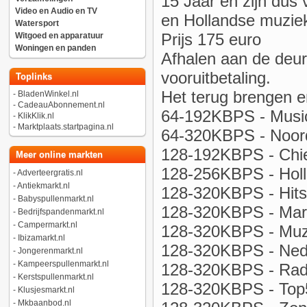
15 Jaar en zijn dus
Video en Audio en TV
en Hollandse muziek
Watersport
Prijs 175 euro
Witgoed en apparatuur
Woningen en panden
Afhalen aan de deur
vooruitbetaling.
Toplinks
Het terug brengen en
-
BladenWinkel.nl
-
CadeauAbonnement.nl
64-192KBPS - Music
-
KlikKlik.nl
-
Marktplaats.startpagina.nl
64-320KBPS - Noor
128-192KBPS - Chie
Meer online markten
128-256KBPS - Hol
-
Adverteergratis.nl
-
Antiekmarkt.nl
128-320KBPS - Hits
-
Babyspullenmarkt.nl
128-320KBPS - Mart
-
Bedrijfspandenmarkt.nl
-
Campermarkt.nl
128-320KBPS - Muzi
-
Ibizamarkt.nl
128-320KBPS - Ned
-
Jongerenmarkt.nl
-
Kampeerspullenmarkt.nl
128-320KBPS - Radi
-
Kerstspullenmarkt.nl
128-320KBPS - Top5
-
Klusjesmarkt.nl
-
Mkbaanbod.nl