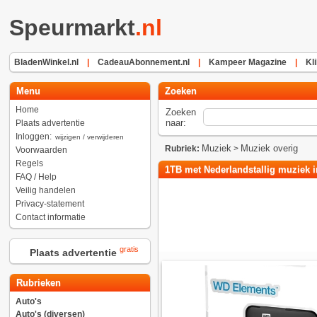
Speurmarkt
.nl
BladenWinkel.nl
|
CadeauAbonnement.nl
|
Kampeer Magazine
|
Kli
Menu
Zoeken
Home
Zoeken
naar:
Plaats advertentie
Inloggen:
wijzigen / verwijderen
Muziek
Muziek overig
Rubriek:
>
Voorwaarden
Regels
1TB met Nederlandstallig muziek 
FAQ / Help
Veilig handelen
Privacy-statement
Contact informatie
gratis
Plaats advertentie
Rubrieken
Auto's
Auto's (diversen)