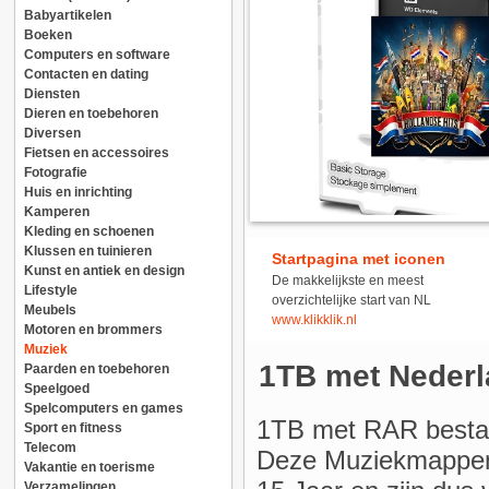
Babyartikelen
Boeken
Computers en software
Contacten en dating
Diensten
Dieren en toebehoren
Diversen
Fietsen en accessoires
Fotografie
Huis en inrichting
Kamperen
Kleding en schoenen
Klussen en tuinieren
Startpagina met iconen
Kunst en antiek en design
De makkelijkste en meest
Lifestyle
overzichtelijke start van NL
Meubels
www.klikklik.nl
Motoren en brommers
Muziek
1TB met Nederla
Paarden en toebehoren
Speelgoed
Spelcomputers en games
1TB met RAR bestan
Sport en fitness
Telecom
Deze Muziekmappen 
Vakantie en toerisme
Verzamelingen