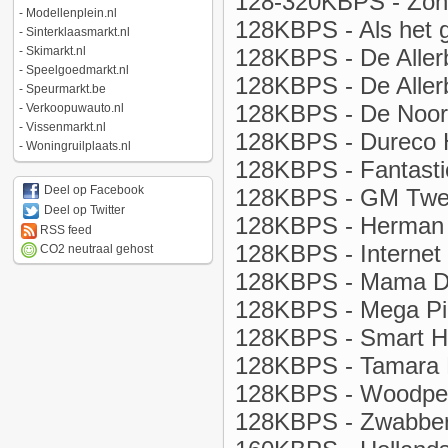
128-320KBPS - Zone
-
Modellenplein.nl
128KBPS - Als het g
-
Sinterklaasmarkt.nl
128KBPS - De Allerb
-
Skimarkt.nl
-
Speelgoedmarkt.nl
128KBPS - De Allerb
-
Speurmarkt.be
128KBPS - De Noor
-
Verkoopuwauto.nl
-
Vissenmarkt.nl
128KBPS - Dureco H
-
Woningruilplaats.nl
128KBPS - Fantastic
Deel op Facebook
128KBPS - GM Twen
Deel op Twitter
128KBPS - Herman E
RSS feed
128KBPS - Internet 
CO2 neutraal gehost
128KBPS - Mama Dj`
128KBPS - Mega Pir
128KBPS - Smart H
128KBPS - Tamara 
128KBPS - Woodpec
128KBPS - Zwabber