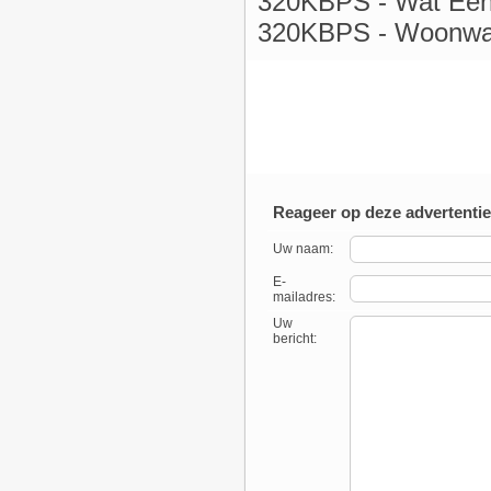
320KBPS - Wat Een
320KBPS - Woonwag
Reageer op deze advertentie
Uw naam:
E-
mailadres:
Uw
bericht: