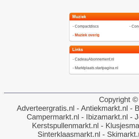
Muziek
-
Compactdiscs
-
Conc
-
Muziek overig
Links
-
CadeauAbonnement.nl
-
Marktplaats.startpagina.nl
Copyright ©
Adverteergratis.nl
- Antiekmarkt.nl
- B
Campermarkt.nl
- Ibizamarkt.nl
- J
Kerstspullenmarkt.nl
- Klusjesmar
Sinterklaasmarkt.nl
- Skimarkt.