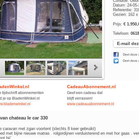
Conditie: Gebr
Datum: 24-05-
Referentie: 3
Gezien: 162 
Prijs:
€ 1.950,
Telefoon:
061
E-mail dez
Deel deze 
Deel deze a
adenWinkel.nl
CadeauAbonnement.nl
e tijdschrift abonnementen
Geef een cadeau dat
d je op BladenWinkel.nl
blijft verrassen!
w.bladenwinkel.nl
www.cadeauabonnement.nl
an chateau le car 330
e caravan met zgan voortent (slechts 8 keer gebruikt)
ed met bijne nieuwe matras . rolgordijnen verduisterend en met hor gaas . ve
nt bij'