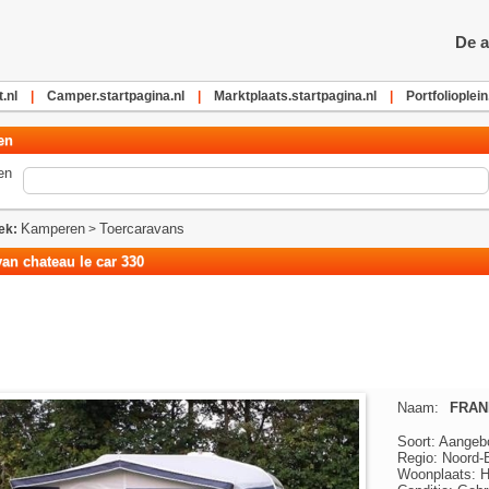
De a
.nl
|
Camper.startpagina.nl
|
Marktplaats.startpagina.nl
|
Portfolioplein
en
en
Kamperen
Toercaravans
ek:
>
an chateau le car 330
Naam:
FRAN
Soort: Aangeb
Regio: Noord-
Woonplaats: