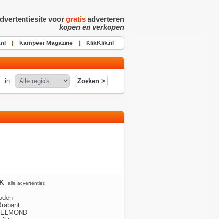
dvertentiesite voor
gratis
adverteren
kopen en verkopen
.nl
|
Kampeer Magazine
|
KlikKlik.nl
in
K
alle advertenties
oden
Brabant
 HELMOND