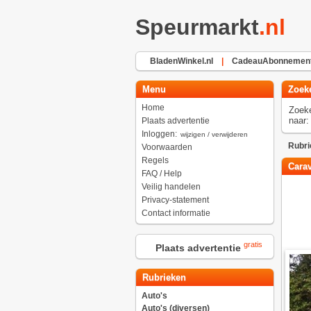
Speurmarkt
.nl
BladenWinkel.nl
|
CadeauAbonnement
Menu
Zoek
Home
Zoek
naar:
Plaats advertentie
Inloggen:
wijzigen / verwijderen
Rubri
Voorwaarden
Regels
Carav
FAQ / Help
Veilig handelen
Privacy-statement
Contact informatie
gratis
Plaats advertentie
Rubrieken
Auto's
Auto's (diversen)