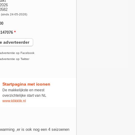
uikt
2026
10582
x
(sinds 24-05-2026)
00
8147076
*
e adverteerder
advertentie op Facebook
dvertentie op Twitter
Startpagina met iconen
De makkelijkste en meest
overzichtelijke start van NL
www.klikklik.nl
rwarming ,er is ook nog een 4 seizoenen