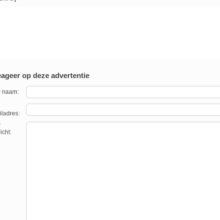
ageer op deze advertentie
 naam:
ladres:
w
icht: