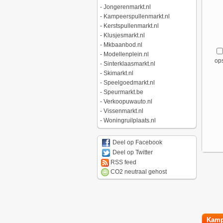
-
Jongerenmarkt.nl
-
Kampeerspullenmarkt.nl
-
Kerstspullenmarkt.nl
-
Klusjesmarkt.nl
-
Mkbaanbod.nl
-
Modellenplein.nl
ops
-
Sinterklaasmarkt.nl
-
Skimarkt.nl
-
Speelgoedmarkt.nl
-
Speurmarkt.be
-
Verkoopuwauto.nl
-
Vissenmarkt.nl
-
Woningruilplaats.nl
Deel op Facebook
Deel op Twitter
RSS feed
CO2 neutraal gehost
Kamp