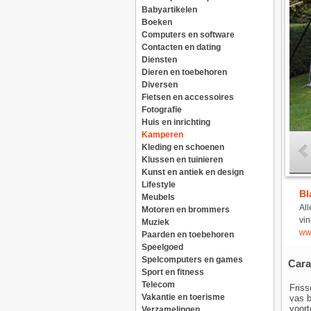
Babyartikelen
Boeken
Computers en software
Contacten en dating
Diensten
Dieren en toebehoren
Diversen
Fietsen en accessoires
Fotografie
Huis en inrichting
Kamperen
Kleding en schoenen
Klussen en tuinieren
Kunst en antiek en design
Lifestyle
Bl
Meubels
All
Motoren en brommers
vin
Muziek
ww
Paarden en toebehoren
Speelgoed
Spelcomputers en games
Carav
Sport en fitness
Telecom
Friss
Vakantie en toerisme
vas b
voorte
Verzamelingen