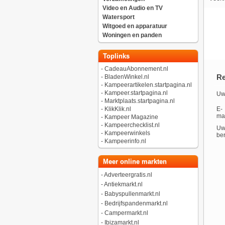
Video en Audio en TV
Watersport
Witgoed en apparatuur
Woningen en panden
Toplinks
-
CadeauAbonnement.nl
Re
-
BladenWinkel.nl
-
Kampeerartikelen.startpagina.nl
-
Kampeer.startpagina.nl
Uw
-
Marktplaats.startpagina.nl
-
KlikKlik.nl
E-
mai
-
Kampeer Magazine
-
Kampeerchecklist.nl
U
-
Kampeerwinkels
ber
-
Kampeerinfo.nl
Meer online markten
-
Adverteergratis.nl
-
Antiekmarkt.nl
-
Babyspullenmarkt.nl
-
Bedrijfspandenmarkt.nl
-
Campermarkt.nl
-
Ibizamarkt.nl